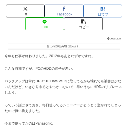
X
Facebook
はてブ
LINE
コピー
2012/12/28
この記事は
約3分
で読めます。
今年も仕事が終わりました。2012年もあとわずかですね。
こんな時期ですが、PCのHDDの調子が悪い。
バックアップは常にHP X510 Data Vaultに取ってるから壊れても被害は少な
いんだけど、いきなり来るとやっかいなので、早いうちにHDDのリプレース
しよう。
っていう話はさておき、毎日使ってるシェーバーがとうとう逝かれてしまっ
たので買い換えました。
今まで使ってたのはPanasonic。