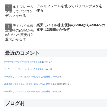
アルミフレームを使ってパソコンデスクを
作る
楽天モバイル株主優待のpSIMからeSIMへの
変更は2週間かかるぞ
最近のコメント
ソーラーチャージャーコントローラを交換
に
kero
より
ソーラーチャージャーコントローラを交換
に
ken
より
VINE先取りプログラムカスタマーになってみた感想
に
kero
より
VINE先取りプログラムカスタマーになってみた感想
に
ZよりCBが好き
より
VINE先取りプログラムカスタマーになってみた感想
に
kero
より
ブログ村