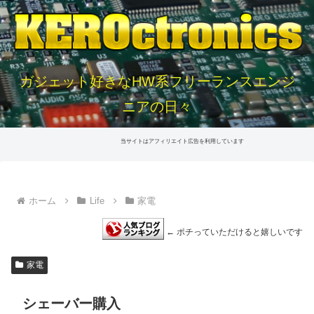
ガジェット好きなHW系フリーランスエンジ
ニアの日々
当サイトはアフィリエイト広告を利用しています
ホーム
Life
家電
← ポチっていただけると嬉しいです
家電
シェーバー購入