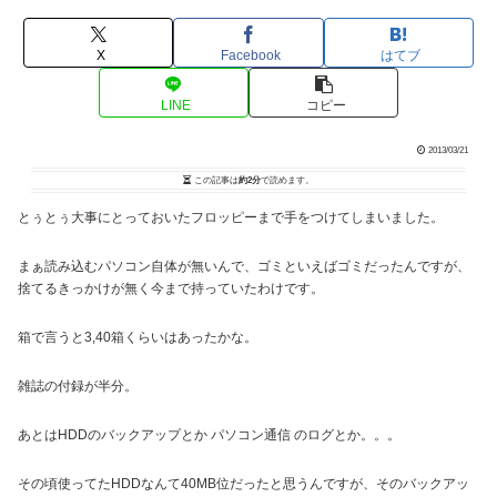
X
Facebook
はてブ
LINE
コピー
2013/03/21
この記事は
約2分
で読めます。
とぅとぅ大事にとっておいたフロッピーまで手をつけてしまいました。
まぁ読み込むパソコン自体が無いんで、ゴミといえばゴミだったんですが、
捨てるきっかけが無く今まで持っていたわけです。
箱で言うと3,40箱くらいはあったかな。
雑誌の付録が半分。
あとはHDDのバックアップとか パソコン通信 のログとか。。。
その頃使ってたHDDなんて40MB位だったと思うんですが、そのバックアッ