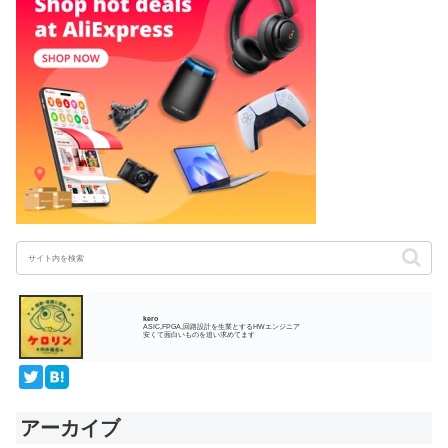
kero
ASIC,FPGA,回路設計を生業とするHWエンジニア
安くて面白いものを追い求めてます
アーカイブ