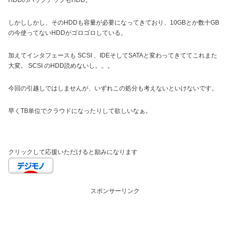
HDDのバックアップもHDD。
しかししかし、そのHDDも容量が必要になってきており、10GBとか数十GB
の今使ってないHDDがゴロゴロしている。
加えてインタフェースも SCSI 、IDEそしてSATAと変わってきててこれまた
大変。 SCSI のHDD読めないし。。。
今回の引越しではしませんが、いずれこの処分も考えないといけないです。
早くTB単位でクラウドになったりして欲しいなぁ。
クリックして応援いただけると励みになります
スポンサーリンク