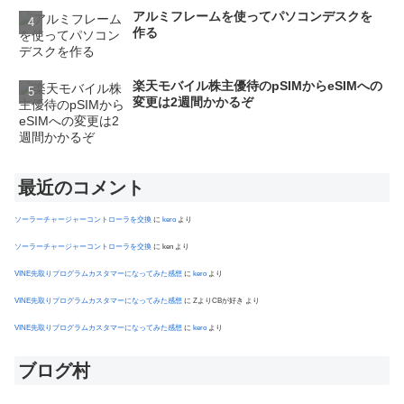
アルミフレームを使ってパソコンデスクを
作る
楽天モバイル株主優待のpSIMからeSIMへの
変更は2週間かかるぞ
最近のコメント
ソーラーチャージャーコントローラを交換
に
kero
より
ソーラーチャージャーコントローラを交換
に
ken
より
VINE先取りプログラムカスタマーになってみた感想
に
kero
より
VINE先取りプログラムカスタマーになってみた感想
に
ZよりCBが好き
より
VINE先取りプログラムカスタマーになってみた感想
に
kero
より
ブログ村