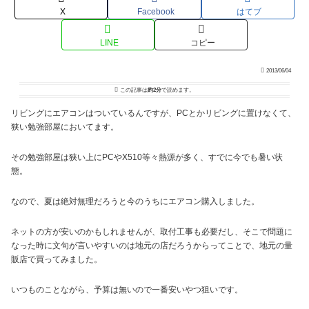
X
Facebook
はてブ
LINE
コピー
2013/06/04
この記事は
約2分
で読めます。
リビングにエアコンはついているんですが、PCとかリビングに置けなくて、
狭い勉強部屋においてます。
その勉強部屋は狭い上にPCやX510等々熱源が多く、すでに今でも暑い状
態。
なので、夏は絶対無理だろうと今のうちにエアコン購入しました。
ネットの方が安いのかもしれませんが、取付工事も必要だし、そこで問題に
なった時に文句が言いやすいのは地元の店だろうからってことで、地元の量
販店で買ってみました。
いつものことながら、予算は無いので一番安いやつ狙いです。