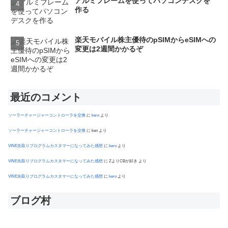
アルミフレームを使ってパソコンデスクを
作る
楽天モバイル株主優待のpSIMからeSIMへの
変更は2週間かかるぞ
最近のコメント
ソーラーチャージャーコントローラを交換
に
kero
より
ソーラーチャージャーコントローラを交換
に
ken
より
VINE先取りプログラムカスタマーになってみた感想
に
kero
より
VINE先取りプログラムカスタマーになってみた感想
に
ZよりCBが好き
より
VINE先取りプログラムカスタマーになってみた感想
に
kero
より
ブログ村