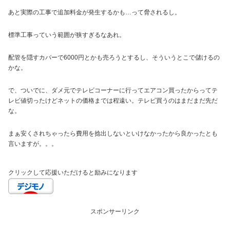
あと実際の工事で追加料金が発生するかも…って脅されるし。
標準工事っていう範囲が狭すぎるなあれ。
配管を隠すカバーで6000円とかも売ろうとするし、そういうとこで儲けるの
かな。
で、ついでに、ダメ元でテレビコーナーに行ってエアコン買ったからってテ
レビ値切ったけどネットの価格までは程遠い。テレビ買うのはまだまだ先だ
な。
まぁ安くされちゃったら費用を捻出しないといけなかったから良かったとも
言いますが。。。
クリックして応援いただけると励みになります
スポンサーリンク