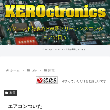
ガジェット好きなHW系フリーランスエンジ
ニアの日々
当サイトはアフィリエイト広告を利用しています
ホーム
Life
家電
← ポチっていただけると嬉しいです
家電
エアコンついた