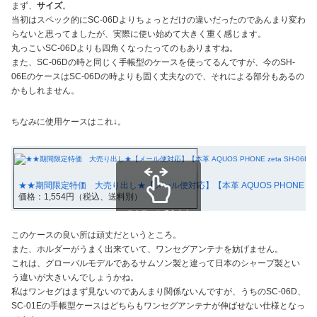
まず、
サイズ
。
当初はスペック的にSC-06Dよりちょっとだけの違いだったのであんまり変わ
らないと思ってましたが、実際に使い始めて大きく重く感じます。
丸っこいSC-06Dよりも四角くなったってのもありますね。
また、SC-06Dの時と同じく手帳型のケースを使ってるんですが、今のSH-
06EのケースはSC-06Dの時よりも固く丈夫なので、それによる部分もあるの
かもしれません。
ちなみに使用ケースはこれ↓。
★★期間限定特価 大売り出し★【メール便対応】【本革 AQUOS PHONE zeta 
価格：1,554円（税込、送料別）
スクロールできます
このケースの良い所は頑丈だというところ。
また、ホルダーがうまく出来ていて、ワンセグアンテナを妨げません。
これは、グローバルモデルであるサムソン製と違って日本のシャープ製とい
う違いが大きいんでしょうかね。
私はワンセグはまず見ないのであんまり関係ないんですが、うちのSC-06D、
SC-01Eの手帳型ケースはどちらもワンセグアンテナが伸ばせない仕様となっ