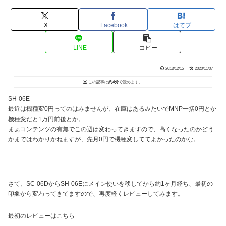
X
Facebook
はてブ
LINE
コピー
2013/12/15
2020/11/07
この記事は
約4分
で読めます。
SH-06E
最近は機種変0円ってのはみませんが、在庫はあるみたいでMNP一括0円とか
機種変だと1万円前後とか。
まぁコンテンツの有無でこの辺は変わってきますので、高くなったのかどう
かまではわかりかねますが、先月0円で機種変しててよかったのかな。
さて、SC-06DからSH-06Eにメイン使いを移してから約1ヶ月経ち、最初の
印象から変わってきてますので、再度軽くレビューしてみます。
最初のレビューはこちら