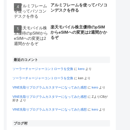
アルミフレームを使ってパソコ
ンデスクを作る
楽天モバイル株主優待のpSIM
からeSIMへの変更は2週間かか
るぞ
最近のコメント
ソーラーチャージャーコントローラを交換
に
kero
より
ソーラーチャージャーコントローラを交換
に
ken
より
VINE先取りプログラムカスタマーになってみた感想
に
kero
より
VINE先取りプログラムカスタマーになってみた感想
に
ZよりCBが
好き
より
VINE先取りプログラムカスタマーになってみた感想
に
kero
より
ブログ村