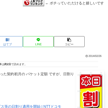
← ポチっていただけると嬉しいです
はてブ
LINE
コピー
2014/02/26
事は
約2分
で読めます。
った契約初月の パケット定額 ですが、日割り
ス等の日割り適用を開始 | NTTドコモ