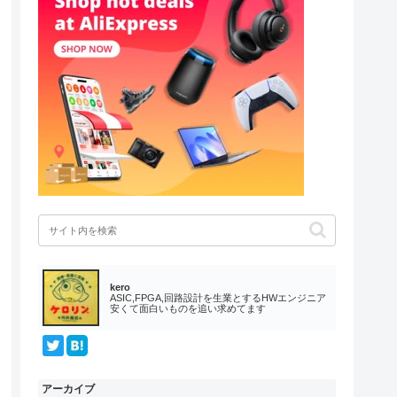
kero
ASIC,FPGA,回路設計を生業とするHWエンジニア
安くて面白いものを追い求めてます
アーカイブ