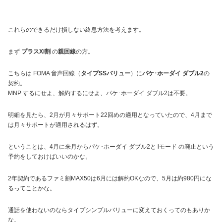
これらのできるだけ損しない終息方法を考えます。
まず
プラスXi割
の
親回線
の方。
こちらは FOMA 音声回線（
タイプSSバリュー
）に
パケ･ホーダイ ダブル2
の
契約。
MNP するにせよ、解約するにせよ、パケ･ホーダイ ダブル2は不要。
明細を見たら、2月が月々サポート22回めの適用となっていたので、4月まで
は月々サポートが適用されるはず。
ということは、4月に来月からパケ･ホーダイ ダブル2と iモード の廃止という
予約をしておけばいいのかな。
2年契約であるファミ割MAX50は6月には解約OKなので、5月は約980円にな
るってことかな。
通話を使わないのならタイプシンプルバリューに変えておくってのもありか
な。