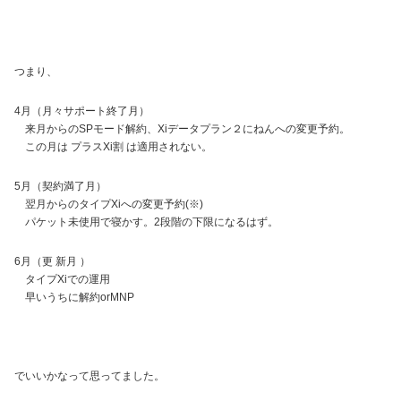
つまり、
4月（月々サポート終了月）
来月からのSPモード解約、Xiデータプラン２にねんへの変更予約。
この月は プラスXi割 は適用されない。
5月（契約満了月）
翌月からのタイプXiへの変更予約(※)
パケット未使用で寝かす。2段階の下限になるはず。
6月（更 新月 ）
タイプXiでの運用
早いうちに解約orMNP
でいいかなって思ってました。