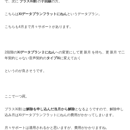
で、次に
プラスXi割
の
子回線
の方。
こちらは
Xiデータプランフラットにねん
というデータプラン。
こちらも4月まで月々サポートがあります。
2段階の
Xiデータプラン２にねん
への変更にして更 新月 を待ち、更 新月 で二
年契約じゃない音声契約の
タイプXi
に変えておく
というのが良さそうです。
ここで一つ罠。
プラスXi割 は
解除を申し込んだ当月から解除
となるようですので、解除申し
込み月はXiデータプランフラットにねんの費用がかかってしまいます。
月々サポートは適用されるかと思いますが、費用がかかりますね。