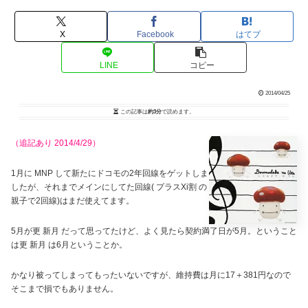
X
Facebook
はてブ
LINE
コピー
2014/04/25
この記事は
約3分
で読めます。
（追記あり 2014/4/29）
1月に MNP して新たにドコモの2年回線をゲットしま
したが、それまでメインにしてた回線( プラスXi割 の
親子で2回線)はまだ使えてます。
5月が更 新月 だって思ってたけど、よく見たら契約満了日が5月。ということ
は更 新月 は6月ということか。
かなり被ってしまってもったいないですが、維持費は月に17＋381円なので
そこまで損でもありません。