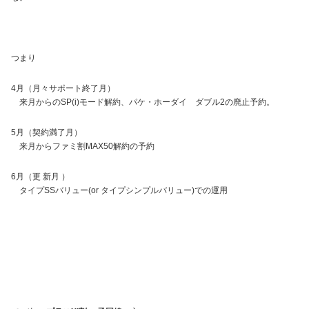
つまり
4月（月々サポート終了月）
来月からのSP(i)モード解約、パケ・ホーダイ ダブル2の廃止予約。
5月（契約満了月）
来月からファミ割MAX50解約の予約
6月（更 新月 ）
タイプSSバリュー(or タイプシンプルバリュー)での運用