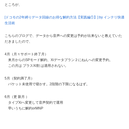
ところが、
[ドコモの2年縛りデータ回線のお得な解約方法【実践編①】] by インテリ快適
生活術
こちらのブログで、データから音声への変更は予約が出来ないと教えていた
だきましたので、
4月（月々サポート終了月）
来月からのSPモード解約、Xiデータプラン２にねんへの変更予約。
この月は プラスXi割 は適用されない。
5月（契約満了月）
パケット未使用で寝かす。2段階の下限になるはず。
6月（更 新月 ）
タイプXiへ変更して音声契約で運用
早いうちに解約orMNP