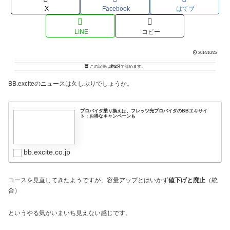
X
Facebook
はてブ
LINE
コピー
2014/10/25
この記事は
約2分
で読めます。
BB.exciteのニュースは久しぶりでしょうか。
プロバイダ乗り換えは、フレッツ光プロバイダのBBエキサイ
ト：お得なキャンペーンも
bb.excite.co.jp
コースを見直してきたようですが、容量アップとはいかず
値下げと廃止
（統
合）
というやる気がいまいち見えない感じです。