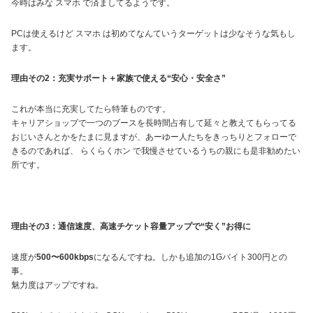
今時はみな スマホ で済ましてるようです。
PCは使えるけど スマホ は初めてなんていうターゲットは少なそうな気もし
ます。
理由その2：充実サポート＋家族で使える“安心・安全さ”
これが本当に充実してたら特筆ものです。
キャリアショップで一つのブースを長時間占有して延々と教えてもらってる
おじいさんとかをたまに見ますが、あーゆー人たちをきっちりとフォローで
きるのであれば、 らくらくホン で我慢させているうちの親にも是非勧めたい
所です。
理由その3：通信速度、高速チケット容量アップで“安く”お得に
速度が
500〜600kbps
になるんですね。しかも追加の1Gバイト300円との
事。
魅力度はアップですね。