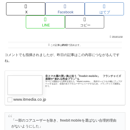
X
Facebook
はてブ
LINE
コピー
2014/11/18
この記事は
約3分
で読めます。
コメントでも指摘されましたが、昨日の記事はこの内容につながるんです
ね。
非スマホ層の買い換え狙う「freebit mobile」 フランチャイズ
展開や“創れる料金プラン”も
サービス開始から1周年を迎えた「freebit mobile」。既存サービスを大幅にアップデ
ートするほか、全国の非スマホユーザーにリーチするため、フランチャイズ展開も
行う。
www.itmedia.co.jp
「一部のコアユーザーを除き、freebit mobileを選ばない合理的理由
がないようにした」