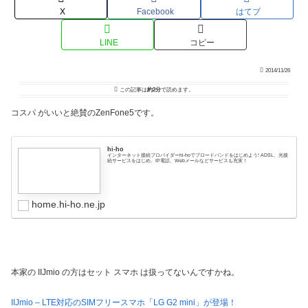
X
Facebook
はてブ
LINE
コピー
2014/11/26
この記事は
約2分
で読めます。
コスパ がいいと絶賛のZenFone5です。
hi-ho
インターネット接続プロバイダーhi-hoでブロードバンドをはじめよう! ADSL、光接
続サービスをはじめ、IP電話、Webメールなどサービスも充実！
home.hi-ho.ne.jp
本家の IIJmio の方はセット スマホ は扱ってないんですかね。
IIJmio – LTE対応のSIMフリースマホ「LG G2 mini」が登場！