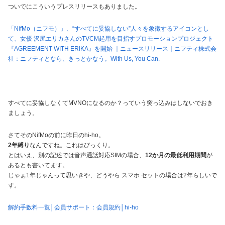
ついでにこういうプレスリリースもありました。
「NifMo（ニフモ）」、“すべてに妥協しない”人々を象徴するアイコンとし
て、女優 沢尻エリカさんのTVCM起用を目指すプロモーションプロジェクト
『AGREEMENT WITH ERIKA』を開始 ｜ニュースリリース｜ニフティ株式会
社：ニフティとなら、きっとかなう。With Us, You Can.
すべてに妥協しなくてMVNOになるのか？っていう突っ込みはしないでおき
ましょう。
さてそのNifMoの前に昨日のhi-ho。
2年縛り
なんですね。これはびっくり。
とはいえ、別の記述では音声通話対応SIMの場合、
12か月の最低利用期間
が
あるとも書いてます。
じゃぁ1年じゃんって思いきや、どうやら スマホ セットの場合は2年らしいで
す。
解約手数料一覧│会員サポート：会員規約│hi-ho