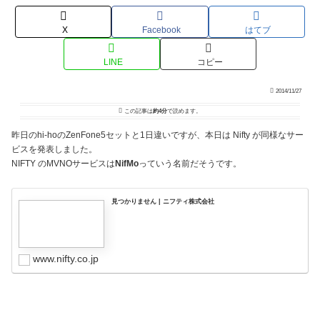
X
Facebook
はてブ
LINE
コピー
2014/11/27
この記事は
約4分
で読めます。
昨日のhi-hoのZenFone5セットと1日違いですが、本日は Nifty が同様なサー
ビスを発表しました。
NIFTY のMVNOサービスは
NifMo
っていう名前だそうです。
見つかりません | ニフティ株式会社
www.nifty.co.jp