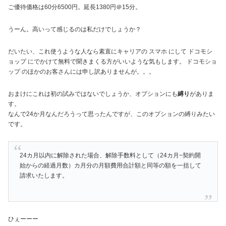
ご優待価格は60分6500円。延長1380円＠15分。
うーん。高いって感じるのは私だけでしょうか？
だいたい、これ使うような人なら素直にキャリアの スマホ にして ドコモシ
ョップ にでかけて無料で聞きまくる方がいいような気もします。 ドコモショ
ップ のほかのお客さんには申し訳ありませんが。。。
おまけにこれは初の試みではないでしょうか、オプションにも
縛り
がありま
す。
なんで24か月なんだろうって思ったんですが、このオプションの縛りみたい
です。
24カ月以内に解除された場合、解除手数料として（24カ月−契約開
始からの経過月数）カ月分の月額費用合計額と同等の額を一括して
請求いたします。
ひぇーーー