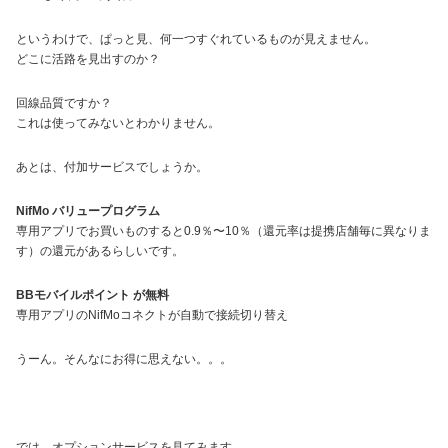
というわけで、ぱっと見、何一つすぐれているものが見えません。
どこに活路を見出すのか？
回線品質ですか？
これは使ってみないとわかりません。
あとは、付加サービスでしょうか。
NifMo バリュープログラム
専用アプリでお買いものすると0.9％〜10％（還元率は提携店舗毎に異なりま
す）の還元があるらしいです。
BBモバイルポイント が無料
専用アプリのNifMoコネクトが自動で接続切り替え
うーん。そんなにお得に思えない。。。
では、オプションサービスを見てみます。