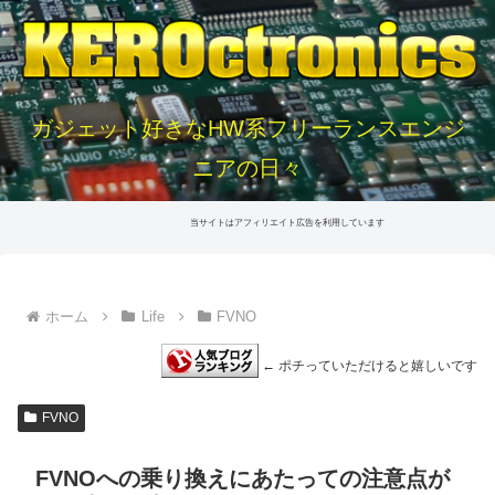
ガジェット好きなHW系フリーランスエンジ
ニアの日々
当サイトはアフィリエイト広告を利用しています
ホーム
Life
FVNO
← ポチっていただけると嬉しいです
FVNO
FVNOへの乗り換えにあたっての注意点が