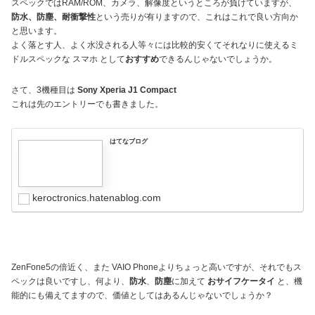
スペックではRAM/ROM、カメラ、解像度というところが負けていますが、
防水、防塵、耐衝撃性
という売りが有りますので、これはこれで良い方向か
と思います。
よく落とす人、よく水没される人等々には比較的安くてそれなりに使えるミ
ドルスペックな スマホ として
おすすめ
できるんじゃないでしょうか。
さて、3機種目は
Sony Xperia J1 Compact
これは先のエントリーでも書きました。
はてなブログ
keroctronics.hatenablog.com
ZenFone5の倍近く、また VAIO Phoneよりちょっと高いですが、それでもス
ペックは良いですし、何より、
防水
、
防塵
に加えて
おサイフケータイ
と、機
能的にも備えてますので、価値としてはあるんじゃないでしょうか？