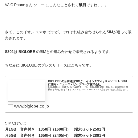
VAIO Phoneさん ソニー にこんなことされて
涙目
ですね。。。
さて、このイオン スマホ ですが、それぞれ組み合わせられるSIMが違って販
売されます。
S301
は
BIGLOBE
のSIMとの組み合わせで販売されるようです。
ちなみに BIGLOBE のプレスリリースはこちらです。
BIGLOBEの音声通話SIMが「イオンスマホ」KYOCERA S301
に採用 - ニュース - ビッグローブ株式会社
BIGLOBEは、高速モバイル通信サービス「BIGLOBE LTE・3G」を、2015年3月27
日から発売される「イオンスマホ」KYOCERA S301（京セラ）向けに提供します。
www.biglobe.co.jp
SIMだけでは
月1GB 音声付き 1350円（1600円） 端末セット2591円
月5GB 音声付き 1650円（2405円） 端末セット2891円