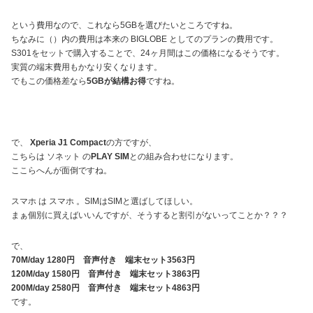
という費用なので、これなら5GBを選びたいところですね。
ちなみに（）内の費用は本来の BIGLOBE としてのプランの費用です。
S301をセットで購入することで、24ヶ月間はこの価格になるそうです。
実質の端末費用もかなり安くなります。
でもこの価格差なら
5GBが結構お得
ですね。
で、
Xperia J1 Compact
の方ですが、
こちらは ソネット の
PLAY SIM
との組み合わせになります。
ここらへんが面倒ですね。
スマホ は スマホ 。SIMはSIMと選ばしてほしい。
まぁ個別に買えばいいんですが、そうすると割引がないってことか？？？
で、
70M/day 1280円 音声付き 端末セット3563円
120M/day 1580円 音声付き 端末セット3863円
200M/day 2580円 音声付き 端末セット4863円
です。