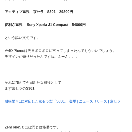
アクティブ重視 京セラ S301 29800円
便利さ重視 Sony Xperia J1 Compact 54800円
という謳い文句です。
VAIO Phoneは先日ボロボロに言ってしまったんでもういいでしょう。
デザインが売りだったんですね。ふーん。。。
それに加えて今回新たな機種として
まず京セラの
S301
耐衝撃※1に対応した京セラ製「S301」 登場 | ニュースリリース | 京セラ
ZenFone5とほぼ同じ価格帯です。