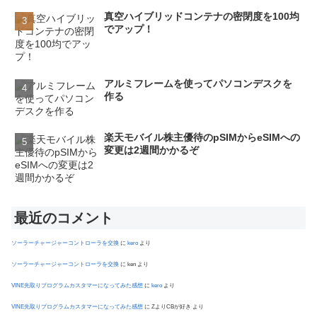
真空ハイブリッドコンテナの密閉度を100均
でアップ！
アルミフレームを使ってパソコンデスクを
作る
楽天モバイル株主優待のpSIMからeSIMへの
変更は2週間かかるぞ
最近のコメント
ソーラーチャージャーコントローラを交換
に
kero
より
ソーラーチャージャーコントローラを交換
に
ken
より
VINE先取りプログラムカスタマーになってみた感想
に
kero
より
VINE先取りプログラムカスタマーになってみた感想
に
ZよりCBが好き
より