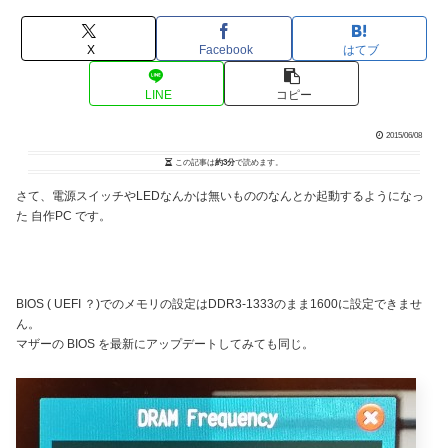
X
Facebook
はてブ
LINE
コピー
2015/06/08
この記事は
約3分
で読めます。
さて、電源スイッチやLEDなんかは無いもののなんとか起動するようになっ
た 自作PC です。
BIOS ( UEFI ？)でのメモリの設定はDDR3-1333のまま1600に設定できませ
ん。
マザーの BIOS を最新にアップデートしてみても同じ。