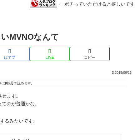
← ポチっていただけると嬉しいです
いMVNOなんて
はてブ
LINE
コピー
2015/06/16
事は
約2分
で読めます。
越せます。
ってのが普通かな。
応するみたいです。