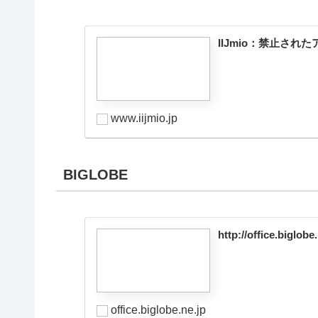
IIJmio：禁止され
www.iijmio.jp
BIGLOBE
http://office.biglobe.
office.biglobe.ne.jp