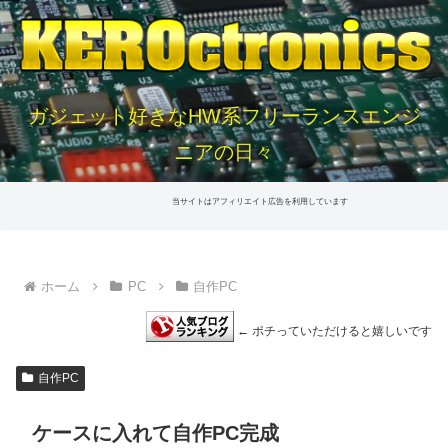
ガジェット好きなHW系フリーランスエンジ
ニアの日々
当サイトはアフィリエイト広告を利用しています
ホーム
PC
自作PC
← ポチっていただけると嬉しいです
自作PC
ケースに入れて自作PC完成