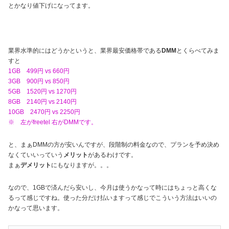
とかなり値下げになってます。
業界水準的にはどうかというと、業界最安価格帯である
DMM
とくらべてみま
すと
1GB 499円 vs 660円
3GB 900円 vs 850円
5GB 1520円 vs 1270円
8GB 2140円 vs 2140円
10GB 2470円 vs 2250円
※ 左がfreetel 右がDMMです。
と、まぁDMMの方が安いんですが、段階制の料金なので、プランを予め決め
なくていいっていう
メリット
があるわけです。
まぁ
デメリット
にもなりますが。。。
なので、1GBで済んだら安いし、今月は使うかなって時にはちょっと高くな
るって感じですね。使った分だけ払いますって感じでこういう方法はいいの
かなって思います。