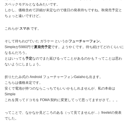
スペックモデルとなるみたいです。
しかし、価格含めて詳細が未定なので後日の発表待ちですね。秋発売予定と
ちょっと遠いですけど。
これらが
スマホ
です。
そして待ちわびていた ガラケー というか
フューチャーフォン
。
Simpleが5980円で
夏発売予定
です。ようやくです。待ち続けてどのくらいに
なるんだろう。
とはいっても
予定
なのでまた延びるってことがあるのかも？ってことは思わ
ないようにしましょう。
折りたたみ式の Android フューチャーフォンGalahoも出ます。
こちらは価格未定です。
安くで電池が持つのならこっちでもいいかもしれませんが、私の本命は
Simple
これを買ってドコモを FOMA 契約に変更してって思ってますがさて。。。
ってことで、なかなか見どころのある（って見てませんが…）freetelの発表
でした。