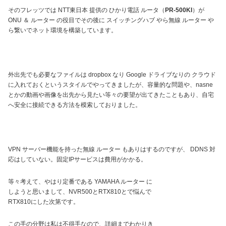
そのフレッツでは NTT東日本 提供の ひかり電話 ルータ（
PR-500KI
）が
ONU ＆ ルーター の役目でその後に スイッチングハブ やら無線 ルーター や
ら繋いでネット環境を構築しています。
外出先でも必要なファイルは dropbox なり Google ドライブなりの クラウド
に入れておくというスタイルでやってきましたが、容量的な問題や、nasne
とかの動画や画像を出先から見たい等々の要望が出てきたこともあり、自宅
へ安全に接続できる方法を模索しておりました。
VPN サーバー機能を持った無線 ルーター もありはするのですが、 DDNS 対
応はしていない。固定IPサービスは費用がかかる。
等々考えて、やはり定番である YAMAHA ルーター に
しようと思いまして、NVR500とRTX810とで悩んで
RTX810にした次第です。
この手の分野は私は不得手なので、詳細までわかりき