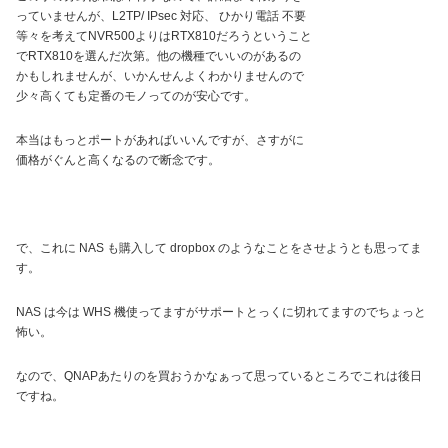
っていませんが、L2TP/ IPsec 対応、 ひかり電話 不要
等々を考えてNVR500よりはRTX810だろうということ
でRTX810を選んだ次第。他の機種でいいのがあるの
かもしれませんが、いかんせんよくわかりませんので
少々高くても定番のモノってのが安心です。
本当はもっとポートがあればいいんですが、さすがに
価格がぐんと高くなるので断念です。
で、これに NAS も購入して dropbox のようなことをさせようとも思ってま
す。
NAS は今は WHS 機使ってますがサポートとっくに切れてますのでちょっと
怖い。
なので、QNAPあたりのを買おうかなぁって思っているところでこれは後日
ですね。