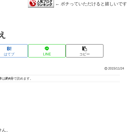
← ポチっていただけると嬉しいです
替え
はてブ
LINE
コピー
2015/11/24
事は
約4分
で読めます。
せん。