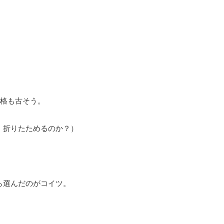
。
の規格も古そう。
、折りたためるのか？）
ら選んだのがコイツ。