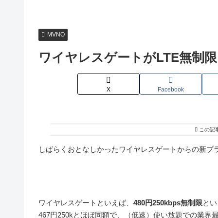
MVNO
ワイヤレスゲートがLTE無制
X
Facebook
この記
しばらくおとなしかったワイヤレスゲートからの新プ
ワイヤレスゲートといえば、
480円250kbps無制限
とい
467円250kとほぼ同額で、（低速）使い放題での業