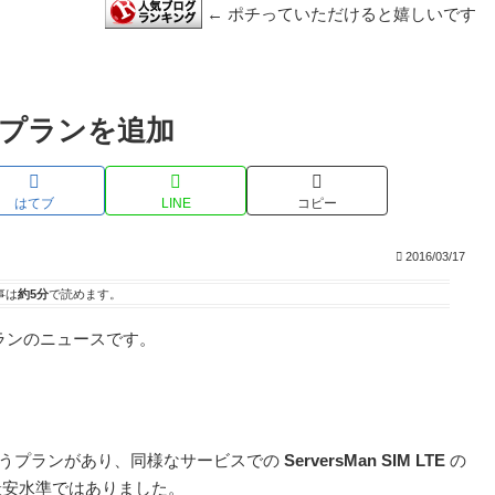
← ポチっていただけると嬉しいです
限プランを追加
はてブ
LINE
コピー
2016/03/17
事は
約5分
で読めます。
ランのニュースです。
うプランがあり、同様なサービスでの
ServersMan SIM LTE
の
界最安水準ではありました。