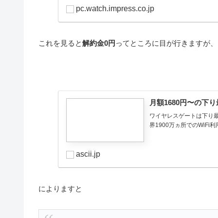
pc.watch.impress.co.jp
これを見ると
解約金0円
ってところに目が行きますが、
月額1680円〜の下
ワイヤレスゲートは下り最
界1900万ヵ所でのWiFi
ascii.jp
によりますと