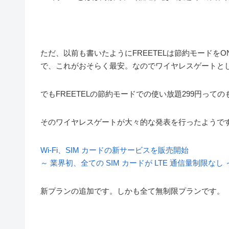
ただ、以前も書いたようにFREETELは節約モードをO
で、これがおそらく最安。なのでワイヤレスゲートと
でもFREETELの節約モードでの使い放題299円っ
そのワイヤレスゲートが大々的な発表を行ったようで
Wi-Fi、SIM カードの新サービスを販売開始
～ 業界初、全ての SIM カードが LTE 通信量制限なし
新プランの追加です。しかも全て無制限プランです。