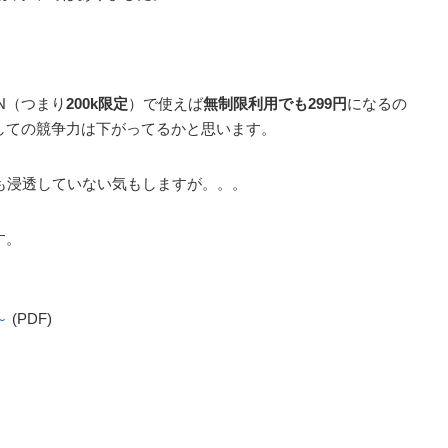
N（つまり
200k限定
）で使えば
無制限利用でも299円
になるの
しての競争力は下がってるかと思います。
てのも浸透していない気もしますが。。。
す。
 ～
(PDF)