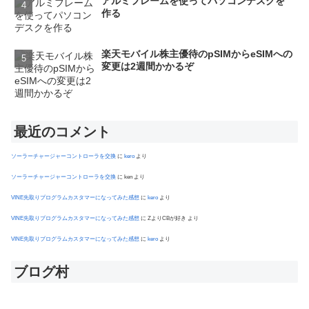
アルミフレームを使ってパソコンデスクを
作る
楽天モバイル株主優待のpSIMからeSIMへの
変更は2週間かかるぞ
最近のコメント
ソーラーチャージャーコントローラを交換
に
kero
より
ソーラーチャージャーコントローラを交換
に
ken
より
VINE先取りプログラムカスタマーになってみた感想
に
kero
より
VINE先取りプログラムカスタマーになってみた感想
に
ZよりCBが好き
より
VINE先取りプログラムカスタマーになってみた感想
に
kero
より
ブログ村