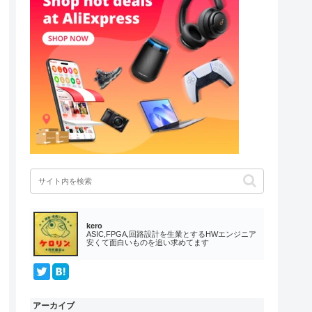
kero
ASIC,FPGA,回路設計を生業とするHWエンジニア
安くて面白いものを追い求めてます
アーカイブ