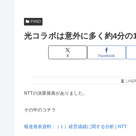
FVNO
光コラボは意外に多く約4分の
X
Facebook
この記
NTTの決算発表がありました。
その中のコチラ
報道発表資料 : （１）経営成績に関する分析 | NTT