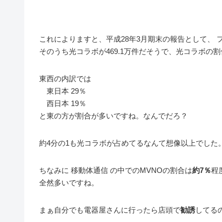
これによりますと、平成28年3月期末の報告として、 フ
そのうち光コラボが469.1万件だそうで、光コラボの
東西の内訳では
東日本 29％
西日本 19％
と東の方が割合が多いですね。なんでだろ？
約4分の1も光コラボが占めてるなんて想像以上でした
ちなみに 移動体通信 の中でのMVNOの割合は
約7％
程
全然多いですね。
まぁ自分でも電器屋さんに行ったら店頭で
勧誘
してる