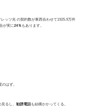
レッツ光 の契約数が東西合わせて1925.9万件
割合が実に
24％
もあります。
。
度のはず。
の見るし、
勧誘電話
も結構かかってくる。