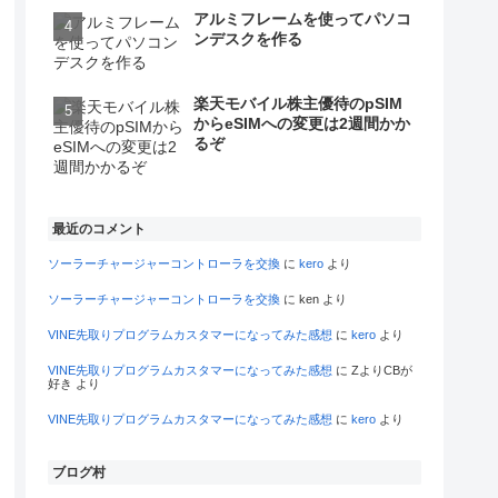
アルミフレームを使ってパソコ
ンデスクを作る
楽天モバイル株主優待のpSIM
からeSIMへの変更は2週間かか
るぞ
最近のコメント
ソーラーチャージャーコントローラを交換
に
kero
より
ソーラーチャージャーコントローラを交換
に
ken
より
VINE先取りプログラムカスタマーになってみた感想
に
kero
より
VINE先取りプログラムカスタマーになってみた感想
に
ZよりCBが
好き
より
VINE先取りプログラムカスタマーになってみた感想
に
kero
より
ブログ村