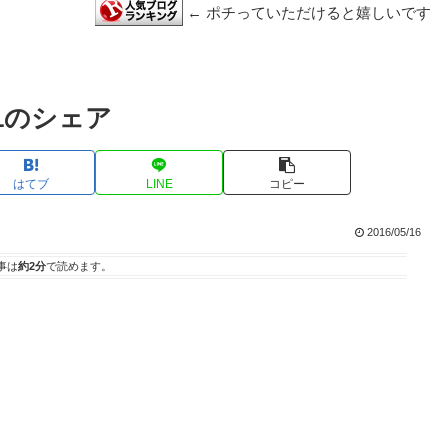
← ポチっていただけると嬉しいです
1のシェア
はてブ
LINE
コピー
2016/05/16
事は
約2分
で読めます。