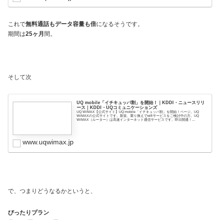
これで
無料通話もデータ容量も倍
になるそうです。
期間は
25ヶ月
間。
そして次
UQ mobile「イチキュッパ割」を開始！｜KDDI・ニュースリリ
ース｜KDDI・UQコミュニケーションズ
UQ WiMAX【公式サイト】UQ mobile「イチキュッパ割」を開始！ページ。UQ
WiMAXの公式サイトです。新規、乗り換えでwifiサービスをご検討中の方。UQ
WiMAX（ルーター）は高速インターネット通信サービスです。即日開通！...
www.uqwimax.jp
で、つまりどうなるかというと、
ぴったりプラン