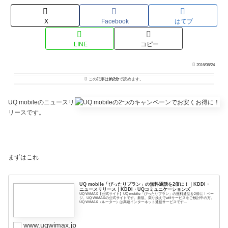
X
Facebook
はてブ
LINE
コピー
2016/06/24
この記事は
約2分
で読めます。
UQ mobileのニュースリ
リースです。
まずはこれ
UQ mobile「ぴったりプラン」の無料通話を2倍に！｜KDDI・
ニュースリリース｜KDDI・UQコミュニケーションズ
UQ WiMAX【公式サイト】UQ mobile「ぴったりプラン」の無料通話を2倍に！ペー
ジ。UQ WiMAXの公式サイトです。新規、乗り換えでwifiサービスをご検討中の方。
UQ WiMAX（ルーター）は高速インターネット通信サービスです...
www.uqwimax.jp