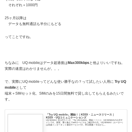
それぞれ＋1000円
25ヶ月以降は
データも無料通話も半分にもどる
ってことですね。
ちなみに UQ mobileはデータ超過後は
Max300kbps
と他よりいいですね。
実際の速度はわかりませんが。。。
で、実際にUQ mobileってどんな使い勝手なの？って試したい人用に
Try UQ
mobile
として
端末＋SIMセット化、SIMのみを15日間無料で貸し出してもらえるみたいで
す。
「Try UQ mobile」開始！｜KDDI・ニュースリリース｜
KDDI・UQコミュニケーションズ
UQ WiMAX【公式サイト】「Try UQ mobile」開始！ページ。UQ WiMAXの公式サ
イトです。新規、乗り換えでwifiサービスをご検討中の方。UQ WiMAX（ルーター）
は高速インターネット通信サービスです。即日開通！今日から...