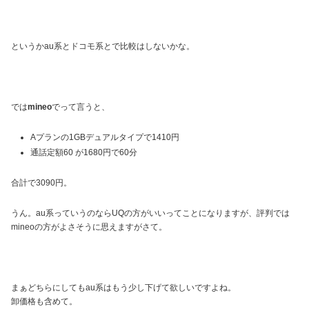
というかau系とドコモ系とで比較はしないかな。
では
mineo
でって言うと、
Aプランの1GBデュアルタイプで1410円
通話定額60 が1680円で60分
合計で3090円。
うん。au系っていうのならUQの方がいいってことになりますが、評判では
mineoの方がよさそうに思えますがさて。
まぁどちらにしてもau系はもう少し下げて欲しいですよね。
卸価格も含めて。