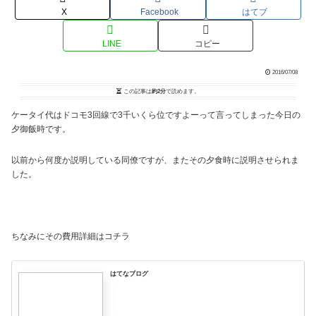
X
Facebook
はてブ
LINE
コピー
2016/07/08
この記事は
約2分
で読めます。
ケータイ代はドコモ3回線で3千いくら位ですよーって言ってしまった今日の
夕御飯時です。
以前から何度か説明している同僚ですが、またその夕食時に説明させられま
した。
ちなみにその費用詳細はコチラ
はてなブログ