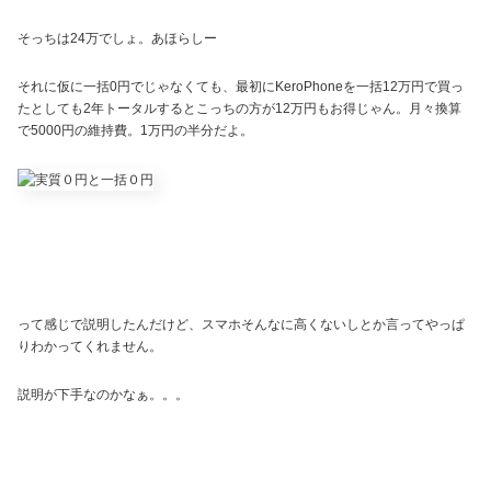
そっちは24万でしょ。あほらしー
それに仮に一括0円でじゃなくても、最初にKeroPhoneを一括12万円で買っ
たとしても2年トータルするとこっちの方が12万円もお得じゃん。月々換算
で5000円の維持費。1万円の半分だよ。
って感じで説明したんだけど、スマホそんなに高くないしとか言ってやっぱ
りわかってくれません。
説明が下手なのかなぁ。。。