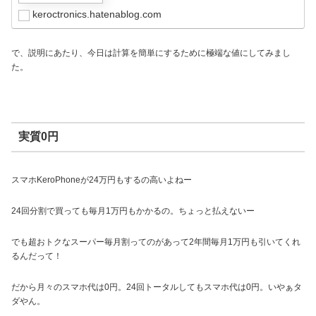
keroctronics.hatenablog.com
で、説明にあたり、今日は計算を簡単にするために極端な値にしてみまし
た。
実質0円
スマホKeroPhoneが24万円もするの高いよねー
24回分割で買っても毎月1万円もかかるの。ちょっと払えないー
でも超おトクなスーパー毎月割ってのがあって2年間毎月1万円も引いてくれ
るんだって！
だから月々のスマホ代は0円。24回トータルしてもスマホ代は0円。いやぁタ
ダやん。