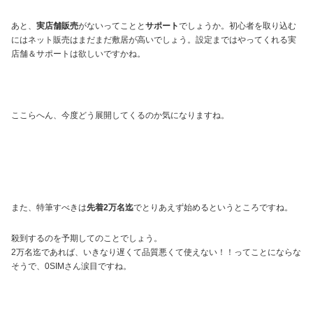
あと、
実店舗販売
がないってことと
サポート
でしょうか。初心者を取り込む
にはネット販売はまだまだ敷居が高いでしょう。設定まではやってくれる実
店舗＆サポートは欲しいですかね。
ここらへん、今度どう展開してくるのか気になりますね。
また、特筆すべきは
先着2万名迄
でとりあえず始めるというところですね。
殺到するのを予期してのことでしょう。
2万名迄であれば、いきなり遅くて品質悪くて使えない！！ってことにならな
そうで、0SIMさん涙目ですね。