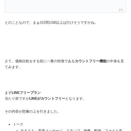
とのことなので、まぁ3日間1GB以上は行けそうですかね。
さて、価格比較をする前に一番の特徴である
カウントフリー機能
の中身を見
てみます。
まず
LINEフリープラン
当たり前ですが
LINEがカウントフリー
となります。
その内容が想像の上を行きました。
トーク
テキスト、音声メッセージ、スタンプ、画像、動画、ファイル送