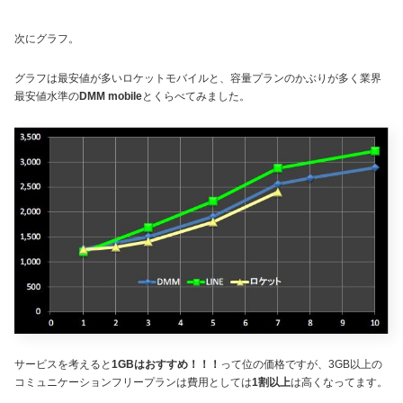
次にグラフ。
グラフは最安値が多いロケットモバイルと、容量プランのかぶりが多く業界
最安値水準の
DMM mobile
とくらべてみました。
サービスを考えると
1GBはおすすめ！！！
って位の価格ですが、3GB以上の
コミュニケーションフリープランは費用としては
1割以上
は高くなってます。