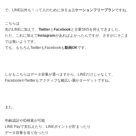
で、LINE以外も！って人のために
コミュニケーションフリープラン
ですね。
こちらは
先のLINEに加えて、
Twitter
と
Facebook
と主要SNSを抑えてきました。
ただ、これに加えて
Instagram
があればよかったんですが、さすがにそこま
では無いようです。
でも、もちろんTwitterもFacebookも
動画OK
です。
しかもこちらはデータ容量が選べますから、LINEだけじゃなくて、
FacebookやTwitterもアクティブな幅広い層がターゲットですね。
また、
年齢認証やID検索が可能
LINE Payで支払えたり、LINEポイントが貯まったり
データ容量を送り合ったり