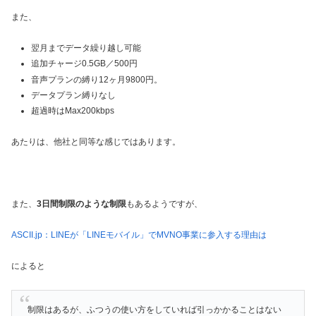
また、
翌月までデータ繰り越し可能
追加チャージ0.5GB／500円
音声プランの縛り12ヶ月9800円。
データプラン縛りなし
超過時はMax200kbps
あたりは、他社と同等な感じではあります。
また、
3日間制限のような制限
もあるようですが、
ASCII.jp：LINEが「LINEモバイル」でMVNO事業に参入する理由は
によると
制限はあるが、ふつうの使い方をしていれば引っかかることはない