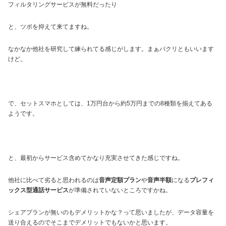
フィルタリングサービスが無料だったり
と、ツボを抑えて来てますね。
なかなか他社を研究して練られてる感じがします。まぁパクリともいいます
けど。
で、セットスマホとしては、1万円台から約5万円までの8種類を揃えてある
ようです。
と、最初からサービス含めてかなり充実させてきた感じですね。
他社に比べて劣ると思われるのは
音声定額プラン
や
音声半額
になる
プレフィ
ックス型通話サービス
が準備されていないところですかね。
シェアプランが無いのもデメリットかな？って思いましたが、データ容量を
送り合えるのでそこまでデメリットでもないかと思います。