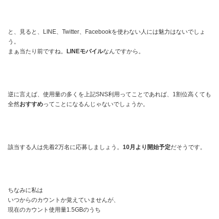
と、見ると、LINE、Twitter、Facebookを使わない人には魅力はないでしょ
う。
まぁ当たり前ですね。
LINEモバイル
なんですから。
逆に言えば、使用量の多くを上記SNS利用ってことであれば、1割位高くても
全然
おすすめ
ってことになるんじゃないでしょうか。
該当する人は先着2万名に応募しましょう。
10月より開始予定
だそうです。
ちなみに私は
いつからのカウントか覚えていませんが、
現在のカウント使用量1.5GBのうち