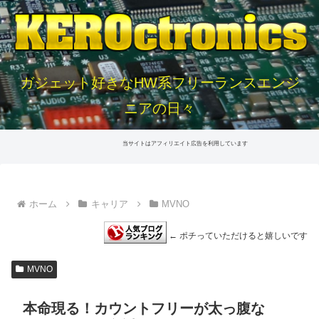
ガジェット好きなHW系フリーランスエンジ
ニアの日々
当サイトはアフィリエイト広告を利用しています
ホーム
キャリア
MVNO
← ポチっていただけると嬉しいです
MVNO
本命現る！カウントフリーが太っ腹な