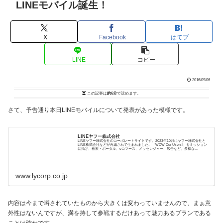
LINEモバイル誕生！
X
Facebook
はてブ
LINE
コピー
2016/09/06
この記事は
約6分
で読めます。
さて、予告通り本日LINEモバイルについて発表があった模様です。
LINEヤフー株式会社
LINEヤフー株式会社のコーポレートサイトです。2023年10月にヤフー株式会社と
LINE株式会社などが再編されて生まれました。「WOW Our Users!」をミッション
に掲げ、検索・ポータル、eコマース、メッセンジャー、広告など、多様な...
www.lycorp.co.jp
内容は今まで噂されていたものから大きくは変わっていませんので、まぁ意
外性はないんですが、満を持して参戦するだけあって魅力あるプランである