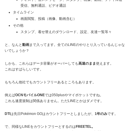
受信、無料通話、ビデオ通話
タイムライン
画面閲覧、投稿（画像、動画含む）
その他
スタンプ、着せ替えのダウンロード、設定、友達一覧等々
と、なんと
動画
まで入ってます。全てのLINEのやりとり入っているんじゃな
いでしょうか？
しかも、これらはデータ容量がオーバーしても
高速のまま
使えます。
これはすばらしいです。
もちろん他社でもカウントフリーあるところもあります。
例えば
OCNモバイルONE
では050plusやマイポケットですね。
これも速度規制は関係ありません。ただLINEとかはダメです。
DTI
は先日Pokémon GOはカウントフリーとしましたが、
1年のみ
です。
で、同様なLINEをカウントフリーとするのは
FREETEL。