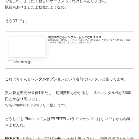
でもこれ、まったく新しいサービスってわけじゃありません。
以前もありましたよね似たようなの。
そうDTIです。
格安SIMならシンプル・おトクなDTI SIM
DTI SIMは「縛りなし」でシンプルに使える格安SIM。ギガをたくさん使うなら毎日
1.4GBまで使える「すごギガ」がおすすめ！
dream.jp
これはちゃんと
レンタルオプション
という名前でレンタルと言ってます。
買い替え期間が最低1年だし、初期費用もかかるし、月のレンタル代が3600
円とかなり高いです。
でもiPhone6s（SIMフリー版）です。
どうしてもiPhoneって人はFREETELのラインナップにはないですからね選
べませんね。
FREETELのラインナップはZenFoneとかも無いですし、独自路線ですから好