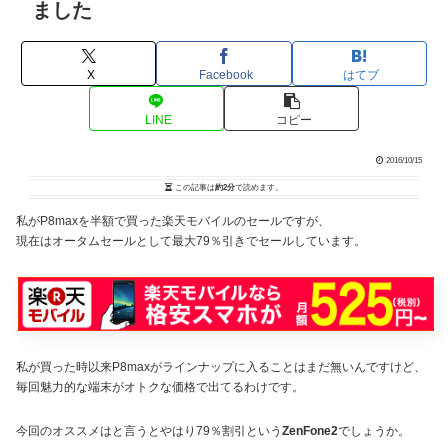
ました
X
Facebook
はてブ
LINE
コピー
2016/10/15
この記事は
約2分
で読めます。
私がP8maxを半額で買った楽天モバイルのセールですが、
現在はオータムセールとして最大79％引きでセールしています。
私が買った時以来P8maxがラインナップに入ることはまだ無いんですけど、
毎回魅力的な端末がオトクな価格で出てるわけです。
今回のオススメはと言うとやはり79％割引という
ZenFone2
でしょうか。