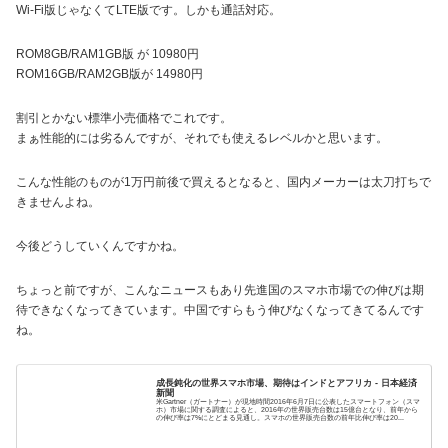
Wi-Fi版じゃなくてLTE版です。しかも通話対応。
ROM8GB/RAM1GB版 が 10980円
ROM16GB/RAM2GB版が 14980円
割引とかない標準小売価格でこれです。
まぁ性能的には劣るんですが、それでも使えるレベルかと思います。
こんな性能のものが1万円前後で買えるとなると、国内メーカーは太刀打ちで
きませんよね。
今後どうしていくんですかね。
ちょっと前ですが、こんなニュースもあり先進国のスマホ市場での伸びは期
待できなくなってきています。中国ですらもう伸びなくなってきてるんです
ね。
成長鈍化の世界スマホ市場、期待はインドとアフリカ - 日本経済
新聞
米Gartner（ガートナー）が現地時間2016年6月7日に公表したスマートフォン（スマ
ホ）市場に関する調査によると、2016年の世界販売台数は15億台となり、前年から
の伸び率は7%にとどまる見通し。スマホの世界販売台数の前年比伸び率は20...