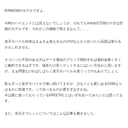
RAM4GBのモデルですよ。
今時のハイエンドとは言えないでしょうが、それでもAntutu5万弱の十分な性
能のモデルです。それがこの価格で買えるなんて。。。
楽天モバイル自体はまぁまぁ使えるもののIIJなんかと比べたら品質は落ちる
かもしれません。
そういった不安のある方はデータ通信のプランで契約すれば違約金無くすぐ
に解約できるはずです。端末だけ安くゲットするにはいい方法かと思います
が、まぁ問題なければしばらく楽天モバイルを使うってのもありでしょう。
私もずっと楽天モバイルで使い続けてますが、少なくとも家にある0SIMより
はるかに快適です。って比べるものが悪すぎますかね。
今は親に使ってもらっているFREETELとはいずれ比べてみたいとは思ってま
す。
また、先日タブレットについてはこんな記事を書きました。