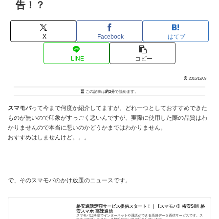
告！？
X
Facebook
はてブ
LINE
コピー
2016/12/09
この記事は
約2分
で読めます。
スマモバ
って今まで何度か紹介してますが、どれ一つとしておすすめできた
ものが無いので印象がすっごく悪いんですが、実際に使用した際の品質はわ
かりませんので本当に悪いのかどうかまではわかりません。
おすすめはしませんけど。。。
で、そのスマモバのかけ放題のニュースです。
格安通話定額サービス提供スタート！｜【スマモバ】格安SIM 格
安スマホ 高速通信
スマモバは格安でインターネットや通話ができる高速データ通信サービスです。ス