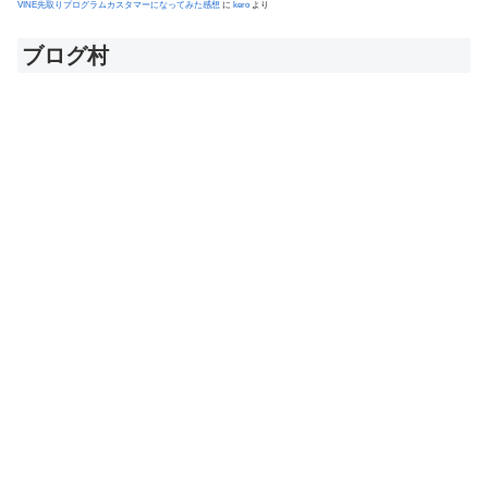
VINE先取りプログラムカスタマーになってみた感想
に
kero
より
ブログ村