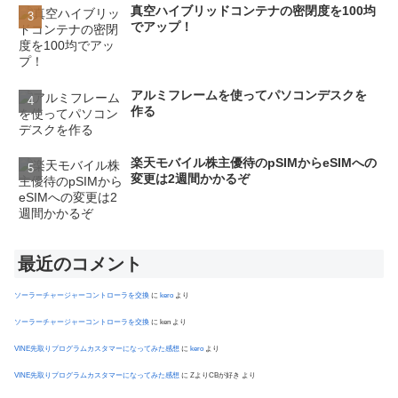
真空ハイブリッドコンテナの密閉度を100均
でアップ！
アルミフレームを使ってパソコンデスクを
作る
楽天モバイル株主優待のpSIMからeSIMへの
変更は2週間かかるぞ
最近のコメント
ソーラーチャージャーコントローラを交換
に
kero
より
ソーラーチャージャーコントローラを交換
に
ken
より
VINE先取りプログラムカスタマーになってみた感想
に
kero
より
VINE先取りプログラムカスタマーになってみた感想
に
ZよりCBが好き
より