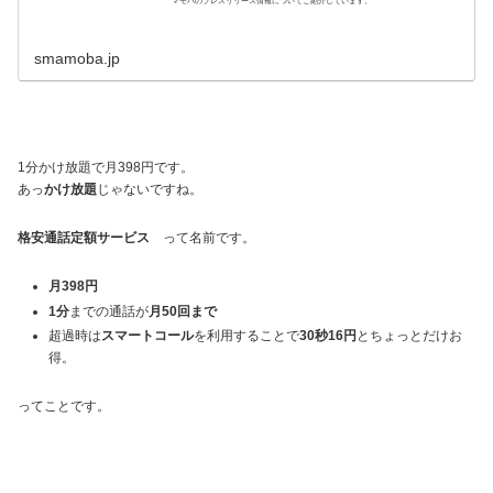
マモバのプレスリリース情報についてご紹介しています。
smamoba.jp
1分かけ放題で月398円です。
あっ
かけ放題
じゃないですね。
格安通話定額サービス
って名前です。
月398円
1分
までの通話が
月50回まで
超過時は
スマートコール
を利用することで
30秒16円
とちょっとだけお
得。
ってことです。