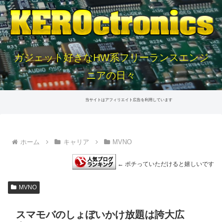
ガジェット好きなHW系フリーランスエンジ
ニアの日々
当サイトはアフィリエイト広告を利用しています
ホーム
キャリア
MVNO
← ポチっていただけると嬉しいです
MVNO
スマモバのしょぼいかけ放題は誇大広