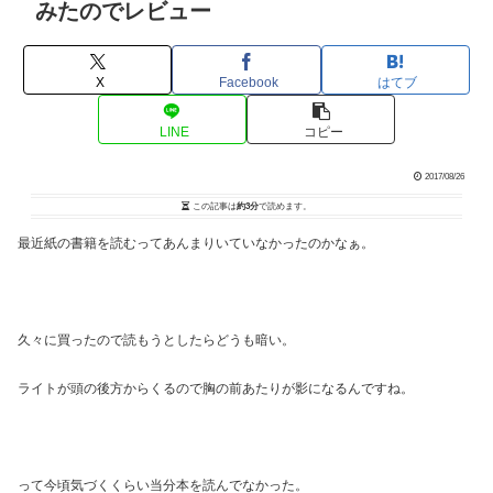
みたのでレビュー
X
Facebook
はてブ
LINE
コピー
2017/08/26
この記事は
約3分
で読めます。
最近紙の書籍を読むってあんまりいていなかったのかなぁ。
久々に買ったので読もうとしたらどうも暗い。
ライトが頭の後方からくるので胸の前あたりが影になるんですね。
って今頃気づくくらい当分本を読んでなかった。