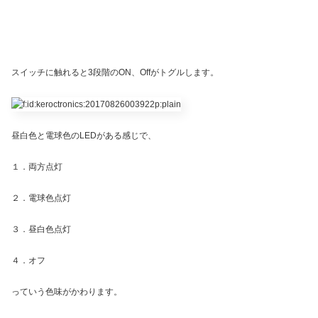
スイッチに触れると3段階のON、Offがトグルします。
昼白色と電球色のLEDがある感じで、
１．両方点灯
２．電球色点灯
３．昼白色点灯
４．オフ
っていう色味がかわります。