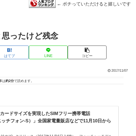
← ポチっていただけると嬉しいです
と思ったけど残念
はてブ
LINE
コピー
2017/11/07
事は
約2分
で読めます。
のカードサイズを実現したSIMフリー携帯電話
-S（ニッチフォン-S）」全国家電量販店などで11月10日から