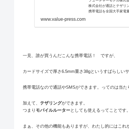
フューチャーモデル株式会社
株式会社が通話とテザリン
携帯電話を全国大手家電量
www.value-press.com
一見、誰が買うんだこんな携帯電話！ ですが、
カードサイズで厚さ6.5mm重さ38gというすばらしい
携帯電話なので通話やSMSができます。ってのは当た
加えて、
テザリング
ができます。
つまり
モバイルルーター
としても使えるってことです
まぁ、その他の機能もありますが、わたし的にはこれ