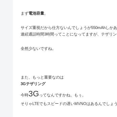
まず
電池容量
。
サイズ重視だから仕方ないんでしょうが550mAhしか
連続通話時間3時間ってことになってますが、テザリ
全然少ないですね。
また、もっと重要なのは
3Gテザリング
3G
今時
ってなんですかね。もぅ。
そりゃLTEでもスピードの遅いMVNOはあるんでしょ