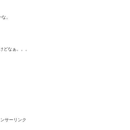
かな。
けどなぁ。。。
ポンサーリンク