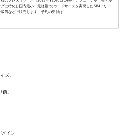
のプレスリリース（2017年11月6日 14時）。フューチャーモデル
グに特化し国内最小・最軽量*のカードサイズを実現したSIMフリー
販店などで販売します。予約の受付は...
サイズ。
り前。
。
がメイン。