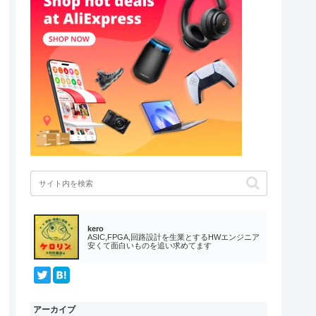
kero
ASIC,FPGA,回路設計を生業とするHWエンジニア
安くて面白いものを追い求めてます
アーカイブ