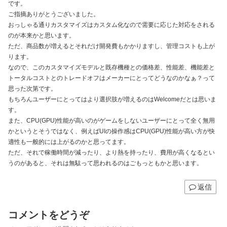
です。
ご指摘ありがとうございました。
おっしゃる通りカスタマイズはカスタム化なので需要に応じた対応をされる
のが本来かと思います。
ただ、商品数が増えるとそれだけ開発費もかかりますし、管理コストも上が
ります。
なので、このカスタマイズモデルと既存機種との価格差、性能差、機能差と
トータルコストとのトレードオフはメーカーにとってどうなのかなぁ？って
思った次第です。
もちろんユーザーにとってはより選択肢が増えるのはWelcomeだとは思いま
す。
また、CPU(GPU)性能が高いのがゲームをしないユーザーにとって全く無用
かというとそうではなく、例えばUIの操作感はCPU(GPU)性能が高い方が快
適性も一般的には上がるのかと思ってます。
ただ、それで稼働時間が減ったり、より熱を持ったり、費用が高くなるとい
うのがあると、それは無駄って思われるのはごもっともかと思います。
返信
コメントをどうぞ