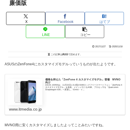
廉価版
X
Facebook
はてブ
LINE
コピー
2017/11/27
2020/11/18
この記事は
約2分
で読めます。
ASUSのZenFone4にカスタマイズモデルっていうものが出たようです。
価格を抑えた「ZenFone 4 カスタマイズモデル」登場 MVNO
向け
ASUS JAPANは、11月22日に5.5型のSIMロックフリースマートフォン「ZenFone 4
カスタマイズモデル」を発表。メインメモリを4GB、プロセッサを「Qualcomm
Snapdragon 630」へ変更し、IIJmio・イ...
www.itmedia.co.jp
MVNO用に安くカスタマイズしましたよってことみたいですね。