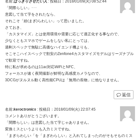
名前:
はっきりさせたい人
:
投稿日：2018/01/09(火) 08:52:44
「間際らしい」･･･
意図して当て字をされたなら、
それこそ「紛(まぎ)らわしい」って思いました。
さておき、
「カスタマイズ」とは使用環境や需要に応じて適正化する事なので、
少なくともスマホでゲームをしない私にとっては、
過剰スペックで無駄に高価なハイエンド機よりも、
そこそこハイスペックで割安のZenfone4カスタマイズモデルはリーズナブル
で歓迎ですね。
特に私が求めるのは11ac対応WiFiとNFC、
フォーカスが速く夜間撮影が鮮明な高感度カメラなので、
3DCGがヌルヌル動く高性能CPUは「無用の長物」に他なりません。
返信
名前:
keroctronics
:
投稿日：2018/01/09(火) 22:07:45
コメントありがとうございます。
「間際らしい」は意図した当て字じゃありません。
変換ミスというよりも入力ミスですね。
「まぎらわしい「を「まぎわらしい」と入れてしまったのがそもそものミス