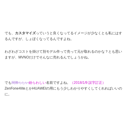
でも、
カスタマイズ
っていうと良くなってるイメージが少なくとも私にはす
るんですが、しょぼくなってるんですよね。
わざわざコストを掛けて別モデル作って売って元が取れるのかな？とも思い
ますが、MVNOだけでそんなに売れるんでしょうかね。
でも
間際らしい
紛らわしい
名前ですよね。
（2018/1/9 誤字訂正）
ZenFone4liteとかHUAWEIの用にもう少しわかりやすくしてくれればいいの
に。