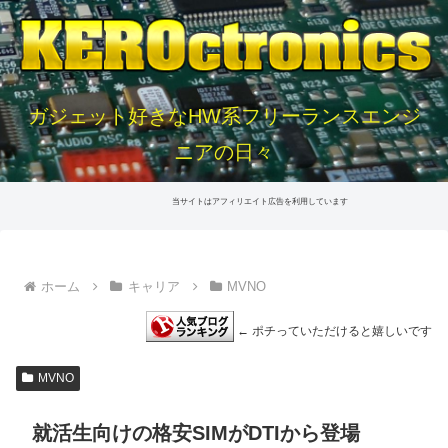
ガジェット好きなHW系フリーランスエンジ
ニアの日々
当サイトはアフィリエイト広告を利用しています
ホーム
キャリア
MVNO
← ポチっていただけると嬉しいです
MVNO
就活生向けの格安SIMがDTIから登場