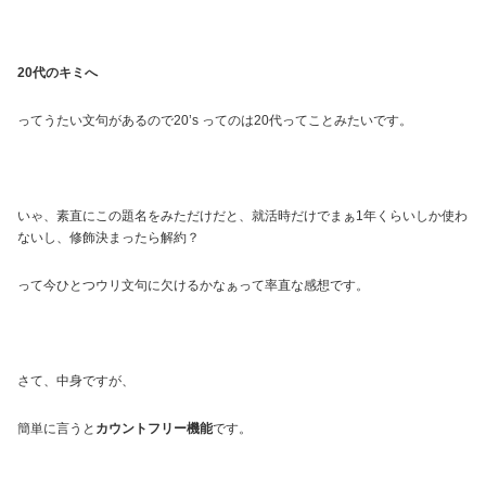
20代のキミへ
ってうたい文句があるので20’s ってのは20代ってことみたいです。
いゃ、素直にこの題名をみただけだと、就活時だけでまぁ1年くらいしか使わ
ないし、修飾決まったら解約？
って今ひとつウリ文句に欠けるかなぁって率直な感想です。
さて、中身ですが、
簡単に言うと
カウントフリー機能
です。