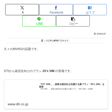
X
Facebook
はてブ
LINE
コピー
2018/01/29
この記事は
約3分
で読めます。
久々のMVNOの話題です。
DTIから就活生向けのプラン
20’s SIM
の登場です。
「DTI SIM」、頑張る就活生を応援する新プラン「20's SIM」を
発表
「DTI SIM」、頑張る就活生を応援する新プラン「20's SIM」を発表
www.dti.co.jp