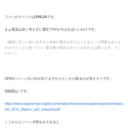
ファンのスペックは
5V0.2A
です。
まぁ電流は深く考えずに電圧で5Vを与えればいいわけです。
（厳密に言うと使いすぎると本体の電力が足りなくなるという問題もありま
すのでどこかに使っていい電力量が規定されているのかとは思います。どこ
だろ？）
GPIOピンヘッダに5Vが出てますからそこから取るのが良さそうです。
回路図は↓です。
https://www.raspberrypi.org/documentation/hardware/raspberrypi/schematics
/rpi_SCH_3bplus_1p0_reduced.pdf
ここからピンヘッダ部をみてみると