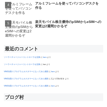
アルミフレームを使ってパソコンデスクを
作る
楽天モバイル株主優待のpSIMからeSIMへの
変更は2週間かかるぞ
最近のコメント
ソーラーチャージャーコントローラを交換
に
kero
より
ソーラーチャージャーコントローラを交換
に
ken
より
VINE先取りプログラムカスタマーになってみた感想
に
kero
より
VINE先取りプログラムカスタマーになってみた感想
に
ZよりCBが好き
より
VINE先取りプログラムカスタマーになってみた感想
に
kero
より
ブログ村