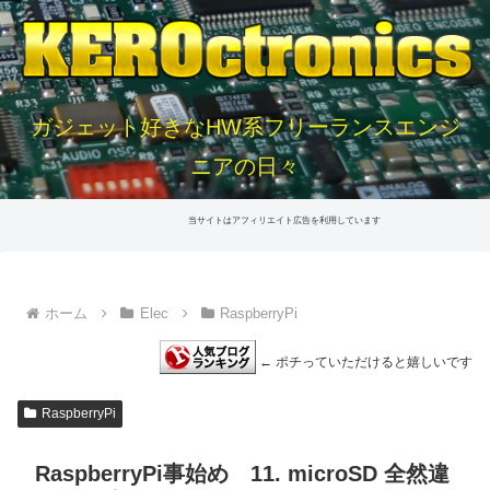
ガジェット好きなHW系フリーランスエンジ
ニアの日々
当サイトはアフィリエイト広告を利用しています
ホーム
Elec
RaspberryPi
← ポチっていただけると嬉しいです
RaspberryPi
RaspberryPi事始め 11. microSD 全然違