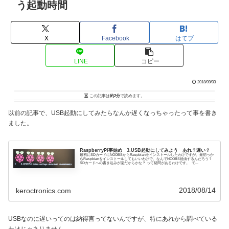
う起動時間
X
Facebook
はてブ
LINE
コピー
2018/09/03
この記事は
約2分
で読めます。
以前の記事で、USB起動にしてみたらなんか遅くなっちゃったって事を書き
ました。
RaspberryPi事始め 3.USB起動にしてみよう あれ？遅い？
最初にSDカードにNOOBSからRaspbianをインストールしたわけですが、最初っか
らRaspbianをインストールしてもいいわけで、なんでNOOBS経由するんだろう？
SDカードへの書き込みが楽だからかな？ って疑問があるわけです。 で...
2018/08/14
keroctronics.com
USBなのに遅いってのは納得言ってないんですが、特にあれから調べている