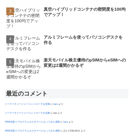
真空ハイブリッドコンテナの密閉度を100均
でアップ！
アルミフレームを使ってパソコンデスクを
作る
楽天モバイル株主優待のpSIMからeSIMへの
変更は2週間かかるぞ
最近のコメント
ソーラーチャージャーコントローラを交換
に
kero
より
ソーラーチャージャーコントローラを交換
に
ken
より
VINE先取りプログラムカスタマーになってみた感想
に
kero
より
VINE先取りプログラムカスタマーになってみた感想
に
ZよりCBが好き
より