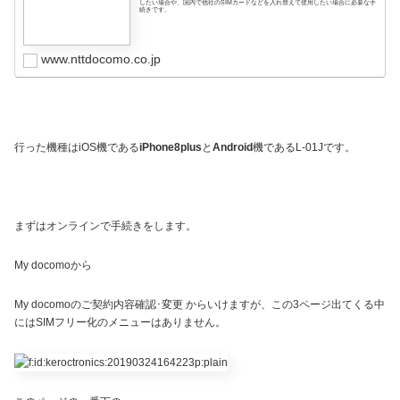
したい場合や、国内で他社のSIMカードなどを入れ替えて使用したい場合に必要な手
続きです。
www.nttdocomo.co.jp
行った機種はiOS機である
iPhone8plus
と
Android
機であるL-01Jです。
まずはオンラインで手続きをします。
My docomoから
My docomoのご契約内容確認･変更 からいけますが、この3ページ出てくる中
にはSIMフリー化のメニューはありません。