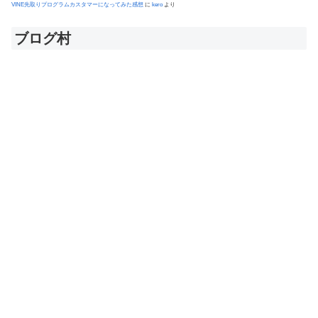
VINE先取りプログラムカスタマーになってみた感想
に
kero
より
ブログ村