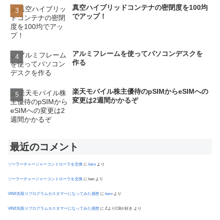
真空ハイブリッドコンテナの密閉度を100均
でアップ！
アルミフレームを使ってパソコンデスクを
作る
楽天モバイル株主優待のpSIMからeSIMへの
変更は2週間かかるぞ
最近のコメント
ソーラーチャージャーコントローラを交換
に
kero
より
ソーラーチャージャーコントローラを交換
に
ken
より
VINE先取りプログラムカスタマーになってみた感想
に
kero
より
VINE先取りプログラムカスタマーになってみた感想
に
ZよりCBが好き
より