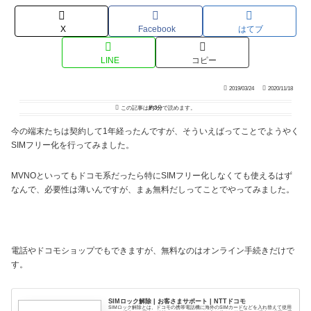
X
Facebook
はてブ
LINE
コピー
2019/03/24
2020/11/18
この記事は
約3分
で読めます。
今の端末たちは契約して1年経ったんですが、そういえばってことでようやく
SIMフリー化を行ってみました。
MVNOといってもドコモ系だったら特にSIMフリー化しなくても使えるはず
なんで、必要性は薄いんですが、まぁ無料だしってことでやってみました。
電話やドコモショップでもできますが、無料なのはオンライン手続きだけで
す。
SIMロック解除 | お客さまサポート | NTTドコモ
SIMロック解除とは、ドコモの携帯電話機に海外のSIMカードなどを入れ替えて使用