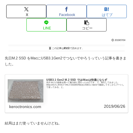
X
Facebook
はてブ
LINE
コピー
2019/07/04
この記事は
約2分
で読めます。
先日M.2 SSD をMacにUSB3.1Gen2でつないでやろうっていう記事を書きま
した。
USB3.1 Gen2 M.2 SSD ではiMacは快適にならず
先日 M.2 の規格を調べて魅力的に思わったわけです。で、実行してみました。
iMac2017に外付けでM.2 SSD(NVMe)をUSB3.1 Gen2で接続してそこからブートし
て使ってみる。と。
2019/06/26
keroctronics.com
結局はまだ使っていませんけどね。