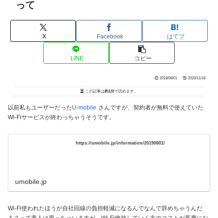
って
X
Facebook
はてブ
LINE
コピー
2019/08/01
2020/11/18
この記事は
約1分
で読めます。
以前私もユーザーだった
U-mobile
さんですが、契約者が無料で使えていた
Wi-Fiサービスが終わっちゃうそうです。
https://umobile.jp/information/20190801/
umobile.jp
Wi-Fi使われたほうが自社回線の負担軽減になるんでなんで辞めちゃうんだ