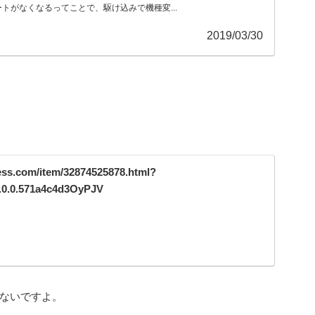
トがなくなるってことで、駆け込みで機種変...
2019/03/30
。
ess.com/item/32874525878.html?
.0.0.571a4c4d3OyPJV
てないですよ。