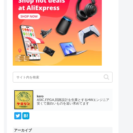
kero
ASIC,FPGA,回路設計を生業とするHWエンジニア
安くて面白いものを追い求めてます
アーカイブ