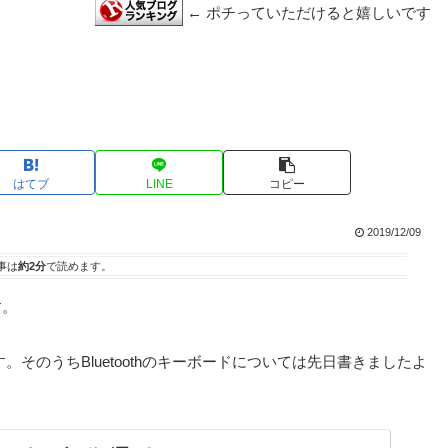
← ポチっていただけると嬉しいです
はてブ
LINE
コピー
2019/12/09
事は
約2分
で読めます。
す。
そのうちBluetoothのキーボードについては先日書きましたよ