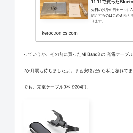
11.11で買ったBlu
先日の独身の日セールにAl
紹介するのはこのBT折り
ります。
keroctronics.com
っていうか、その前に買ったMi Band3 の 充電ケ
2か月弱も待ちましたよ。まぁ安物だから私も忘れて
でも、充電ケーブル3本で204円。