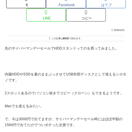
X
Facebook
はてブ
LINE
コピー
2019/12/12
この記事は
約2分
で読めます。
先のサイバーマンデーセールでHDDスタンドってのを買ってみました。
内蔵HDDやSSDを素のままぶっさせてUSB外部ディスクとして使えるシロモ
ノです。
2スロットあるのでパソコン抜きでコピー（クローン）もできるようです。
Macでも使えるみたい。
で、今は3000円で出てますが、サイバーマンデーセール時にはほぼ半額の
1584円で出てたのでついポチった次第です。