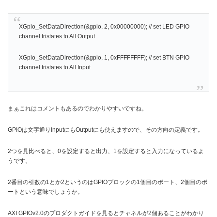
XGpio_SetDataDirection(&gpio, 2, 0x00000000); // set LED GPIO
channel tristates to All Output
XGpio_SetDataDirection(&gpio, 1, 0xFFFFFFFF); // set BTN GPIO
channel tristates to All Input
まぁこれはコメントもあるのでわかりやすいですね。
GPIOは文字通りInputにもOutputにも使えますので、その方向の定義です。
2つを見比べると、0を設定すると出力、1を設定すると入力になっているよ
うです。
2番目の引数の1とか2というのはGPIOブロックの1個目のポート、2個目のポ
ートという意味でしょうか。
AXI GPIOv2.0のプロダクトガイドを見るとチャネルが2個あることがわかり