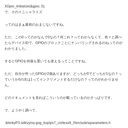
XGpio_Initialize(&gpio, 0);
で、そのイニシャライズ
ってのはまぁ最初のおまじないですね。
ただ、この0ってのがなんで0なの？何これ？ってわからなくて、色々と調べ
たらデバイスIDで、GPIOのブロックごとにナンバリングされるのねってのが
わかりました。
するとGPIOを何個も置いても使えるってことですね。
ただ、自分が作ったGPIOが2個ありますが、どっちが0でどっちが1なの？っ
ていうか0の次は1ってインクリメントするだけなの？ってのがわかりませ
ん。
どのドキュメントを見ればこういうのが載っているのかさっぱりです。
で、ようやく調べて、
.\blinkyPS.sdk\zynq-gsg_bsp\ps7_cortexa9_0\include\xparameters.h