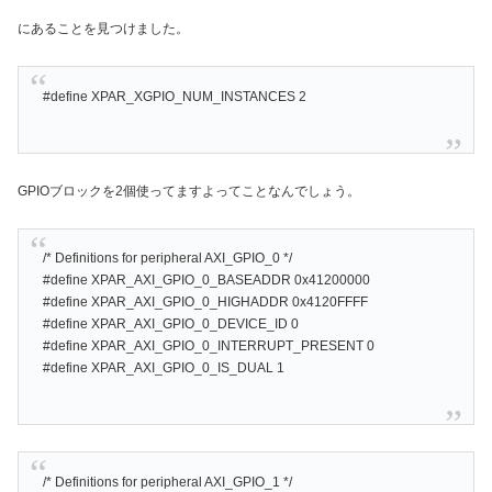
にあることを見つけました。
#define XPAR_XGPIO_NUM_INSTANCES 2
GPIOブロックを2個使ってますよってことなんでしょう。
/* Definitions for peripheral AXI_GPIO_0 */
#define XPAR_AXI_GPIO_0_BASEADDR 0x41200000
#define XPAR_AXI_GPIO_0_HIGHADDR 0x4120FFFF
#define XPAR_AXI_GPIO_0_DEVICE_ID 0
#define XPAR_AXI_GPIO_0_INTERRUPT_PRESENT 0
#define XPAR_AXI_GPIO_0_IS_DUAL 1
/* Definitions for peripheral AXI_GPIO_1 */