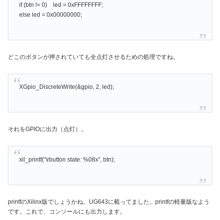
if (btn != 0) led = 0xFFFFFFFF;
else led = 0x00000000;
どこのボタンが押されていても全点灯させるための処理ですね。
XGpio_DiscreteWrite(&gpio, 2, led);
それをGPIOに出力（点灯）。
xil_printf(“\rbutton state: %08x”, btn);
printfのXilinx版でしょうかね。UG643に載ってました。printfの軽量版なよう
です。これで、コンソールにも出力します。