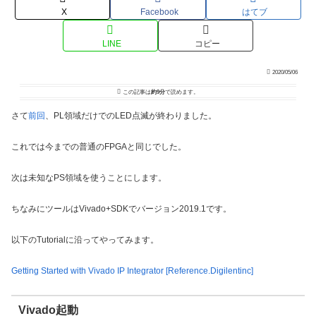
X
Facebook
はてブ
LINE
コピー
2020/05/06
この記事は
約9分
で読めます。
さて
前回
、PL領域だけでのLED点滅が終わりました。
これでは今までの普通のFPGAと同じでした。
次は未知なPS領域を使うことにします。
ちなみにツールはVivado+SDKでバージョン2019.1です。
以下のTutorialに沿ってやってみます。
Getting Started with Vivado IP Integrator [Reference.Digilentinc]
Vivado起動