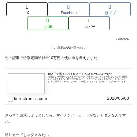
X
Facebook
はてブ
LINE
コピー
2020/05/12
この記事は
約2分
で読めます。
先の記事で特別定額給付金10万円の使い道を考えました。
10万円で買うモバイルノートPCは何がいいのかな？
給付金で10万円がもらえるそうじゃないですか。ガジェット好きとしては即消費還
元すべきですよね。10万円で買うとしたらなに？ハイエンドスマホ、モバイルノー
トPC、高級ドローン、ミラーレス一眼、ハイエンドコンデジ、タブレット…と考え
てやはりモバ...
2020/05/08
keroctronics.com
さっそく請求しようとしたら、マイナンバーカードがないとダメなんです
ね。
通知カードじゃダメみたい。