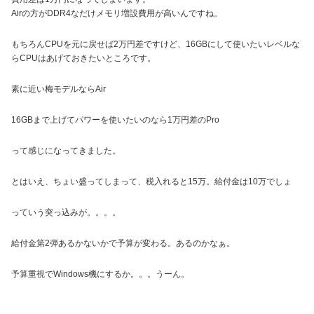
Airの方がDDR4なだけメモリ増設費用が高いんですね。
もちろんCPUを元に戻せば2万円差ですけど、16GBにして使いたいレベルな
らCPUはあげておきたいところです。
素に近い梅モデルならAir
16GBまで上げてパワーを使いたいのなら1万円差のPro
って感じになってきました。
とはいえ、ちょい盛ってしまって、税入れると15万。給付金は10万でしょ
っていう突っ込みが。。。。
給付金第2弾あるかないかで予算が変わる。あるのかなぁ。
予算重視でWindows機にするか。。。うーん。