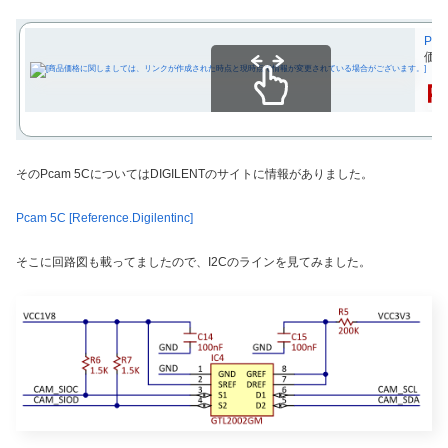
Pc
価格
スクロールできます
そのPcam 5CについてはDIGILENTのサイトに情報がありました。
Pcam 5C [Reference.Digilentinc]
そこに回路図も載ってましたので、I2Cのラインを見てみました。