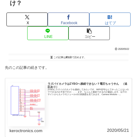
け？
X
Facebook
はてブ
LINE
コピー
2020/05/22
この記事は
約1分
で読めます。
先のこの記事の続きです。
ラズパイカメラはZYBOへ接続できない？電圧ちゃうやん （追
記あり）
ZYBOにラズパイのカメラを接続してみたいです。MIPI信号なんてやったことないの
でできるのか不安ですが、、、まず、ちゃんと接続できるのか確認します。以下の
サイトからカメラモジュールv2の回路図を見てみます。Camera Module - ...
2020/05/21
keroctronics.com