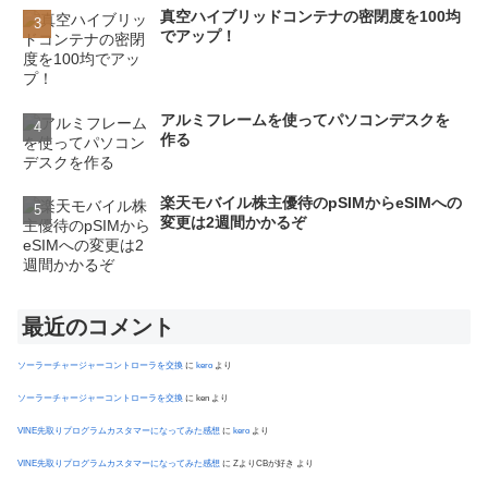
真空ハイブリッドコンテナの密閉度を100均
でアップ！
アルミフレームを使ってパソコンデスクを
作る
楽天モバイル株主優待のpSIMからeSIMへの
変更は2週間かかるぞ
最近のコメント
ソーラーチャージャーコントローラを交換
に
kero
より
ソーラーチャージャーコントローラを交換
に
ken
より
VINE先取りプログラムカスタマーになってみた感想
に
kero
より
VINE先取りプログラムカスタマーになってみた感想
に
ZよりCBが好き
より