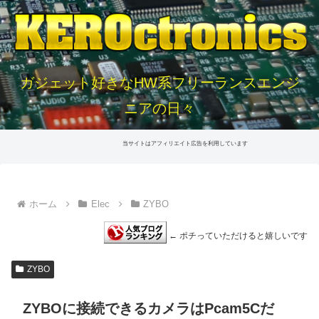
ガジェット好きなHW系フリーランスエンジ
ニアの日々
当サイトはアフィリエイト広告を利用しています
ホーム
Elec
ZYBO
← ポチっていただけると嬉しいです
ZYBO
ZYBOに接続できるカメラはPcam5Cだ