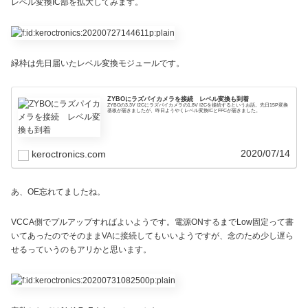
レベル変換IC部を拡大してみます。
緑枠は先日届いたレベル変換モジュールです。
ZYBOにラズパイカメラを接続 レベル変換も到着
ZYBOの3.3V I2Cにラズパイカメラの1.8V I2Cを接続するというお話。先日15P変換
基板が届きましたが、昨日ようやくレベル変換ICとFFCが届きました。
2020/07/14
keroctronics.com
あ、OE忘れてましたね。
VCCA側でプルアップすればよいようです。電源ONするまでLow固定って書
いてあったのでそのままVAに接続してもいいようですが、念のため少し遅ら
せるっていうのもアリかと思います。