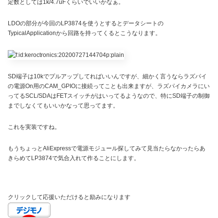
定数としては1k/4.7uFくらいでいいかなぁ。
LDOの部分が今回のLP3874を使うとするとデータシートの
TypicalApplicationから回路を持ってくるとこうなります。
SD端子は10kでプルアップしてればいいんですが、細かく言うならラズパイ
の電源On用のCAM_GPIOに接続ってことも出来ますが、ラズパイカメラにい
ってるSCL/SDAはFETスイッチがはいってるようなので、特にSD端子の制御
までしなくてもいいかなって思ってます。
これを実装ですね。
もうちょっとAliExpressで電源モジュール探してみて見当たらなかったらあ
きらめてLP3874で気合入れて作ることにします。
クリックして応援いただけると励みになります