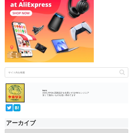
kero
ASIC,FPGA,回路設計を生業とするHWエンジニア
安くて面白いものを追い求めてます
アーカイブ