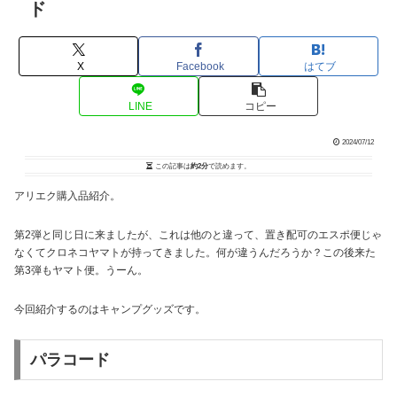
ド
X
Facebook
はてブ
LINE
コピー
2024/07/12
この記事は
約2分
で読めます。
アリエク購入品紹介。
第2弾と同じ日に来ましたが、これは他のと違って、置き配可のエスポ便じゃ
なくてクロネコヤマトが持ってきました。何が違うんだろうか？この後来た
第3弾もヤマト便。うーん。
今回紹介するのはキャンプグッズです。
パラコード