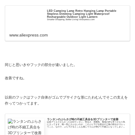
LED Camping Lamp Retro Hanging Lamp Portable
Stepless Dimming Camping Light Waterproof
Rechargeable Outdoor Light Lantern
Smarter Shopping, Better Living! Aliexpress.com
www.aliexpress.com
同じと思いきやフックの部分が違いました。
改善ですね。
以前のフックはフック自体がゴムでブサイクな形にたわむんでそこの支えを
作ってつかってます。
ランタンのぶらさげ時の不細工具合を3Dプリンターで改善
以前アリエクからかったLEDランタン。明るさ、雰囲気、電池の持ち等々かなり気
に入ってます。唯一気に入らないのが、このぶら下げる部分の三角の部分がゴムっ
てこと。なので、ぶら下げるとこんな感じでゴムが伸びて不細工になってしまいま
す。なんとかした...