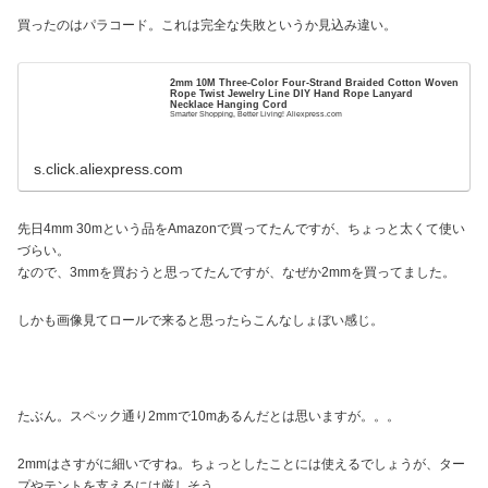
買ったのはパラコード。これは完全な失敗というか見込み違い。
2mm 10M Three-Color Four-Strand Braided Cotton Woven
Rope Twist Jewelry Line DIY Hand Rope Lanyard
Necklace Hanging Cord
Smarter Shopping, Better Living! Aliexpress.com
s.click.aliexpress.com
先日4mm 30mという品をAmazonで買ってたんですが、ちょっと太くて使い
づらい。
なので、3mmを買おうと思ってたんですが、なぜか2mmを買ってました。
しかも画像見てロールで来ると思ったらこんなしょぼい感じ。
たぶん。スペック通り2mmで10mあるんだとは思いますが。。。
2mmはさすがに細いですね。ちょっとしたことには使えるでしょうが、ター
プやテントを支えるには厳しそう。