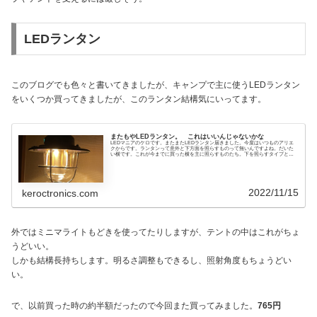
LEDランタン
このブログでも色々と書いてきましたが、キャンプで主に使うLEDランタン
をいくつか買ってきましたが、このランタン結構気にいってます。
またもやLEDランタン。 これはいいんじゃないかな
LEDマニアのケロです。またまたLEDランタン届きました。今度はいつものアリエ
クからです。ランタンって意外と下方面を照らすものって無いんですよね。だいた
い横です。これが今までに買った横を主に照らすものたち。下を照らすタイプとい
えば、この2つ...
2022/11/15
keroctronics.com
外ではミニマライトもどきを使ってたりしますが、テントの中はこれがちょ
うどいい。
しかも結構長持ちします。明るさ調整もできるし、照射角度もちょうどい
い。
で、以前買った時の約半額だったので今回また買ってみました。
765円