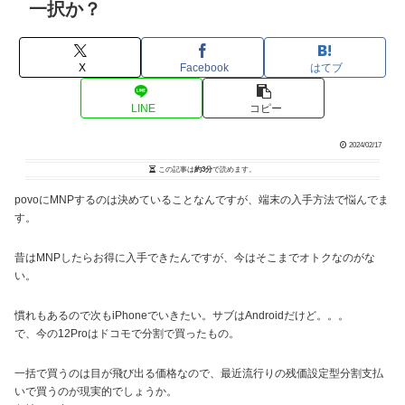
一択か？
X
Facebook
はてブ
LINE
コピー
2024/02/17
この記事は
約3分
で読めます。
povoにMNPするのは決めていることなんですが、端末の入手方法で悩んでま
す。
昔はMNPしたらお得に入手できたんですが、今はそこまでオトクなのがな
い。
慣れもあるので次もiPhoneでいきたい。サブはAndroidだけど。。。
で、今の12Proはドコモで分割で買ったもの。
一括で買うのは目が飛び出る価格なので、最近流行りの残価設定型分割支払
いで買うのが現実的でしょうか。