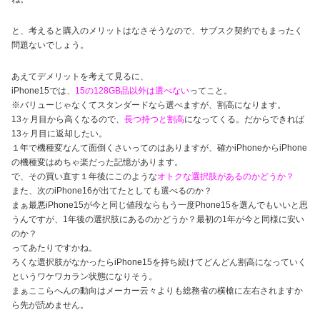
と、考えると購入のメリットはなさそうなので、サブスク契約でもまったく
問題ないでしょう。
あえてデメリットを考えて見るに、
iPhone15では、
15の128GB品以外は選べない
ってこと。
※バリューじゃなくてスタンダードなら選べますが、割高になります。
13ヶ月目から高くなるので、
長つ持つと割高
になってくる。だからできれば
13ヶ月目に返却したい。
１年で機種変なんて面倒くさいってのはありますが、確かiPhoneからiPhone
の機種変はめちゃ楽だった記憶があります。
で、その買い直す１年後にこのような
オトクな選択肢があるのかどうか？
また、次のiPhone16が出てたとしても選べるのか？
まぁ最悪iPhone15が今と同じ値段ならもう一度Phone15を選んでもいいと思
うんですが、1年後の選択肢にあるのかどうか？最初の1年が今と同様に安い
のか？
ってあたりですかね。
ろくな選択肢がなかったらiPhone15を持ち続けてどんどん割高になっていく
というワケワカラン状態になりそう。
まぁここらへんの動向はメーカー云々よりも総務省の横槍に左右されますか
ら先が読めません。