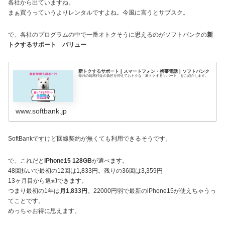
各社から出ていますね。
まぁ買うっていうよりレンタルですよね。今風に言うとサブスク。
で、各社のプログラムの中で一番オトクそうに思えるのがソフトバンクの
新
トクするサポート バリュー
新トクするサポート | スマートフォン・携帯電話 | ソフトバンク
毎月の端末代金の負担を抑えておトクな「新トクするサポート」をご紹介します。
www.softbank.jp
SoftBankですけど回線契約が無くても利用できるそうです。
で、これだと
iPhone15 128GB
が選べます。
48回払いで最初の12回は1,833円。残りの36回は3,359円
13ヶ月目から返却できます。
つまり最初の1年は
月1,833円
。22000円弱で最新のiPhone15が使えちゃうっ
てことです。
めっちゃお得に思えます。