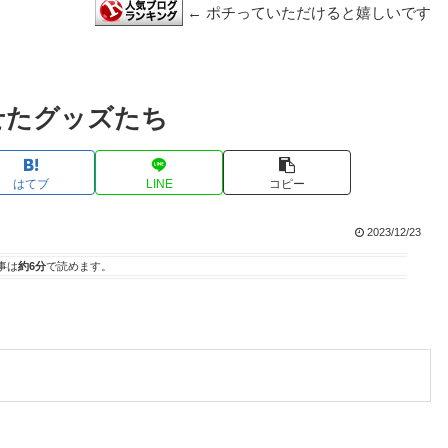
← ポチっていただけると嬉しいです
せたグッズたち
はてブ
LINE
コピー
2023/12/23
事は
約6分
で読めます。
。