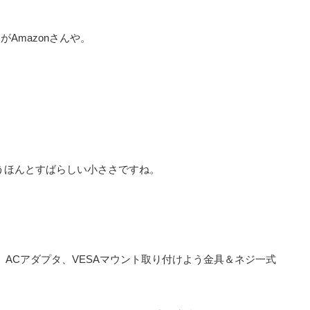
Amazonさんや。
うほんとすばらしい小ささですね。
、ACアダプタ、VESAマウント取り付けよう金具＆ネジ一式