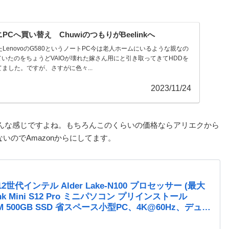
ミニPCへ買い替え ChuwiのつもりがBeelinkへ
LenovoのG580というノートPC今は老人ホームにいるような親なの
いたのをちょうどVAIOが壊れた嫁さん用にと引き取ってきてHDDを
ました。ですが、さすがに色々...
2023/11/24
でこんな感じですよね。もちろんこのくらいの価格ならアリエクから
のでAmazonからにしてます。
12世代インテル Alder Lake-N100 プロセッサー (最大
eelink Mini S12 Pro ミニパソコン プリインストール
AM 500GB SSD 省スペース小型PC、4K@60Hz、デュア
i6/BT5.2 /RJ45/WOL/持ち運び可能な小型ミニコンピュー