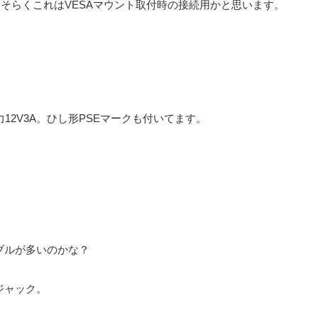
おそらくこれはVESAマウント取付時の接続用かと思います。
力12V3A。ひし形PSEマークも付いてます。
ブルが多いのかな？
ンジャック。