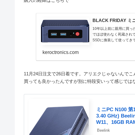
購入の経緯はこちらで
BLACK FRIDAY 
10年以上前に親用に買った
でほぼ使わなく死蔵されて
SSDに換装して使ってきて
keroctronics.com
11月24日注文で26日着です。アリエクじゃないん
買っても良かったんですが別に特段安いって感じではない
ミニPC N100 第
3.40 GHz) B
W11、16GB R
ル HDMI/WiF
Beelink
ター