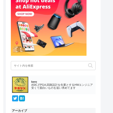
kero
ASIC,FPGA,回路設計を生業とするHWエンジニア
安くて面白いものを追い求めてます
アーカイブ