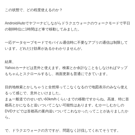
この状態で、どの程度使えるのか？
AndroidAutoでヤフーナビしながらドラクエウォークのウォークモードで平日
の朝8時位に1時間ほど車で移動してみました。
一応データセーブモードでモバイル通信時に不要なアプリの通信は制限して
います。どれだけ効果があるかわかりませんが。
結果、
Yahooカーナビは意外と使えます。検索とか余計なことをしなければマップ
もちゃんとスクロールするし、画面更新も普通にできています。
目的地検索とかしちゃうと全然帰ってこなくなるので地図表示のみなら使え
るって感じで、意外といけました。
まぁ一般道でのせいぜい60km/hくらいまでの移動ですからね。高速、特に首
都高とかになると追いついてこない可能性はあります。むかーしむかしの
DVDナビでは首都高の案内追いついてこれなかったってことがありましたか
ら。
で、ドラクエウォークの方ですが、問題なく討伐してくれてそうです。