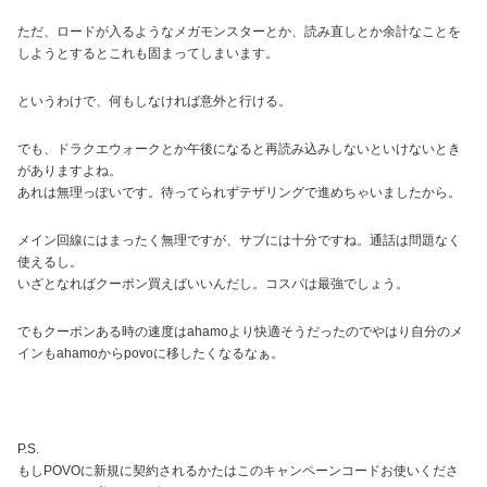
ただ、ロードが入るようなメガモンスターとか、読み直しとか余計なことを
しようとするとこれも固まってしまいます。
というわけで、何もしなければ意外と行ける。
でも、ドラクエウォークとか午後になると再読み込みしないといけないとき
がありますよね。
あれは無理っぽいです。待ってられずテザリングで進めちゃいましたから。
メイン回線にはまったく無理ですが、サブには十分ですね。通話は問題なく
使えるし。
いざとなればクーポン買えばいいんだし。コスパは最強でしょう。
でもクーポンある時の速度はahamoより快適そうだったのでやはり自分のメ
インもahamoからpovoに移したくなるなぁ。
P.S.
もし
POVOに新規に契約されるかたはこのキャンペーンコードお使いくださ