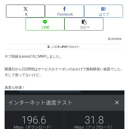
X
Facebook
はてブ
LINE
コピー
2023/09/30
この記事は
約2分
で読めます。
サブ回線をpovo2.0にMNPしました。
開通日から2日間弱はサービスかクーポンのおかげで無制限使い放題でした。
大して使ってないけど。
速度も快適！