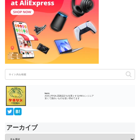
kero
ASIC,FPGA,回路設計を生業とするHWエンジニア
安くて面白いものを追い求めてます
アーカイブ