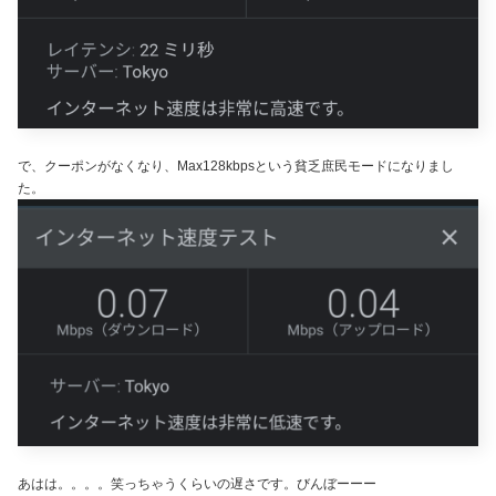
で、クーポンがなくなり、Max128kbpsという貧乏庶民モードになりまし
た。
あはは。。。。笑っちゃうくらいの遅さです。びんぼーーー