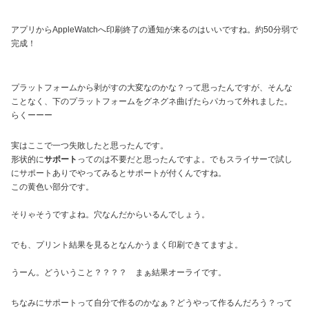
アプリからAppleWatchへ印刷終了の通知が来るのはいいですね。約50分弱で
完成！
プラットフォームから剥がすの大変なのかな？って思ったんですが、そんな
ことなく、下のプラットフォームをグネグネ曲げたらパカって外れました。
らくーーー
実はここで一つ失敗したと思ったんです。
形状的に
サポート
ってのは不要だと思ったんですよ。でもスライサーで試し
にサポートありでやってみるとサポートが付くんですね。
この黄色い部分です。
そりゃそうですよね。穴なんだからいるんでしょう。
でも、プリント結果を見るとなんかうまく印刷できてますよ。
うーん。どういうこと？？？？ まぁ結果オーライです。
ちなみにサポートって自分で作るのかなぁ？どうやって作るんだろう？って