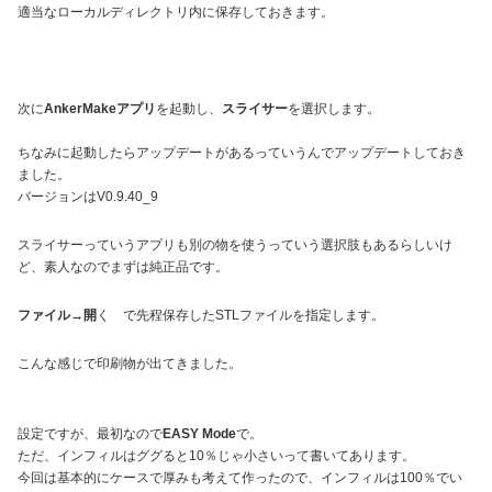
適当なローカルディレクトリ内に保存しておきます。
次に
AnkerMakeアプリ
を起動し、
スライサー
を選択します。
ちなみに起動したらアップデートがあるっていうんでアップデートしておき
ました。
バージョンはV0.9.40_9
スライサーっていうアプリも別の物を使うっていう選択肢もあるらしいけ
ど、素人なのでまずは純正品です。
ファイル→開
く で先程保存したSTLファイルを指定します。
こんな感じで印刷物が出てきました。
設定ですが、最初なので
EASY Mode
で。
ただ、インフィルはググると10％じゃ小さいって書いてあります。
今回は基本的にケースで厚みも考えて作ったので、インフィルは100％でい