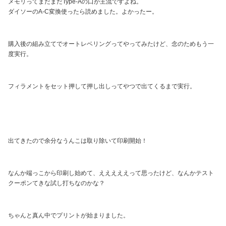
メモリってまだまだType-Aの口が主流ですよね。
ダイソーのA-C変換使ったら読めました。よかったー。
購入後の組み立てでオートレベリングってやってみたけど、念のためもう一
度実行。
フィラメントをセット押して押し出しってやつで出てくるまで実行。
出てきたので余分なうんこは取り除いて印刷開始！
なんか端っこから印刷し始めて、えええええって思ったけど、なんかテスト
クーポンてきな試し打ちなのかな？
ちゃんと真ん中でプリントが始まりました。