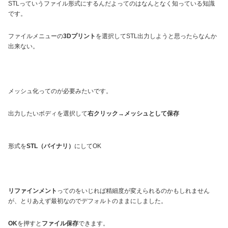
STLっていうファイル形式にするんだよってのはなんとなく知っている知識
です。
ファイルメニューの
3Dプリント
を選択してSTL出力しようと思ったらなんか
出来ない。
メッシュ化ってのが必要みたいです。
出力したいボディを選択して
右クリック→メッシュとして保存
形式を
STL（バイナリ）
にしてOK
リファインメント
ってのをいじれば精細度が変えられるのかもしれません
が、とりあえず最初なのでデフォルトのままにしました。
OK
を押すと
ファイル保存
できます。