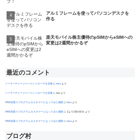
アルミフレームを使ってパソコンデスクを
作る
楽天モバイル株主優待のpSIMからeSIMへの
変更は2週間かかるぞ
最近のコメント
ソーラーチャージャーコントローラを交換
に
kero
より
ソーラーチャージャーコントローラを交換
に
ken
より
VINE先取りプログラムカスタマーになってみた感想
に
kero
より
VINE先取りプログラムカスタマーになってみた感想
に
ZよりCBが好き
より
VINE先取りプログラムカスタマーになってみた感想
に
kero
より
ブログ村