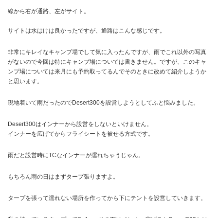
線から右が通路、左がサイト。
サイトは水はけは良かったですが、通路はこんな感じです。
非常にキレイなキャンプ場でして気に入ったんですが、雨でこれ以外の写真
がないので今回は特にキャンプ場については書きません。ですが、このキャ
ンプ場については来月にも予約取ってるんでそのときに改めて紹介しようか
と思います。
現地着いて雨だったのでDesert300を設営しようとしてふと悩みました。
Desert300はインナーから設営をしないといけません。
インナーを広げてからフライシートを被せる方式です。
雨だと設営時にTCなインナーが濡れちゃうじゃん。
もちろん雨の日はまずタープ張りますよ。
タープを張って濡れない場所を作ってから下にテントを設営していきます。