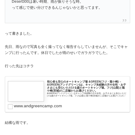
Desert300は暑い時期、雨が振りそうな時。
って感じで使い分けできるんじゃないかと思ってます。
って書きました。
先日、雨なので写真も全く撮ってなく報告すらしていませんが、そこでキャ
ンプに行ったんです。休日でしたが雨のせいでガラガラでした。
行った先はコチラ
初心者も安心のオートキャンプ場 &GREEN(フジ・龍ケ崎) –
&GREEN(アンドグリーン)は、キャンプ未経験の方や女性・お子
さまにも安心いただける森のオートキャンプ場。フジ(山梨)と龍
ケ崎(茨城)の二店舗からお選びください。
&GREEN(アンドグリーン）はキャンプ未経験の方や女性・お子さまにも安心いただ
ける森のオートキャンプ場。フジ(山梨)と龍ケ崎(茨城)の二店舗からお選びください
www.andgreencamp.com
結構な雨です。