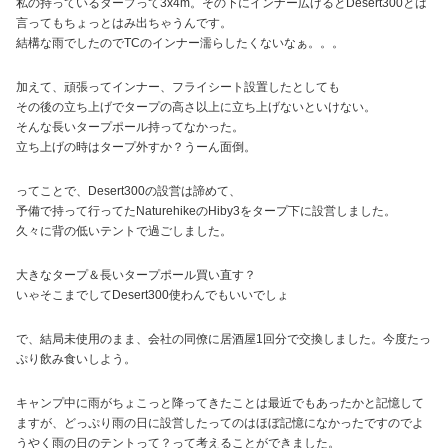
私の持っているタープって3x4m。その下にインナー広げるとDesert300とは
言ってもちょっとはみ出ちゃうんです。
結構な雨でしたのでTCのインナー濡らしたくないなぁ。。。
加えて、頑張ってインナー、フライシート設置したとしても
その後の立ち上げでタープの高さ以上に立ち上げないといけない。
そんな長いタープポール持ってなかった。
立ち上げの時はタープ外すか？うーん面倒。
ってことで、Desert300の設営は諦めて、
予備で持って行ってたNaturehikeのHiby3をタープ下に設営しました。
久々に背の低いテントで過ごしました。
大きなタープ＆長いタープポール買い直す？
いゃそこまでしてDesert300使わんでもいいでしょ
で、結局未使用のまま、会社の同僚に居酒屋1回分で交換しました。今度たっ
ぷり飲み食いしよう。
キャンプ中に雨がちょこっと降ってきたことは最近でもあったかと記憶して
ますが、どっぷり雨の日に設営したってのはほぼ記憶になかったですのでよ
うやく雨の日のテントって？って考えることができました。